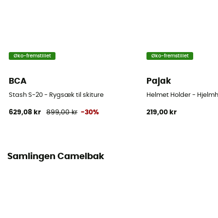
Rygsækkens samlede rumfang
12 L
Øko-fremstillet
Øko-fremstillet
BCA
Pajak
Stash S-20 - Rygsæk til skiture
Helmet Holder - Hjelmh
629,08 kr
899,00 kr
-30%
219,00 kr
Samlingen Camelbak