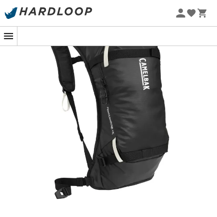
Nyt
-5% Extra - Kode Summer5