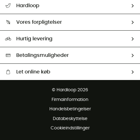
FAQs & hjælp
Hardloop
Følge min pakke
Om os
Returnering & Tilbagebetaling
Vores forpligtelser
HardGuides
Størrelsesguide
Vores foraftryk
Our ambassadors
Hurtig levering
Second hand
HardGreen Udvalg
Betalingsmuligheder
Let online køb
Gratis levering fra 1000 kr
© Hardloop 2026
Gratis retur inden for 100 dage
Firmainformation
Gratis Kundeservice
Handelsbetingelser
Databeskyttelse
Cookieindstillinger