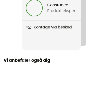
Constance
Produkt ekspert
Vægt
680 g
Kontage via besked
Produkt
Powderhound 12
Kompatibel med hydratiseringssystem
Ja
Vi anbefaler også dig
Anvendt teknologi
Terminator™ / Snowshed™
Adgang til tasken
Top
Beholderens rumindhold
3 L