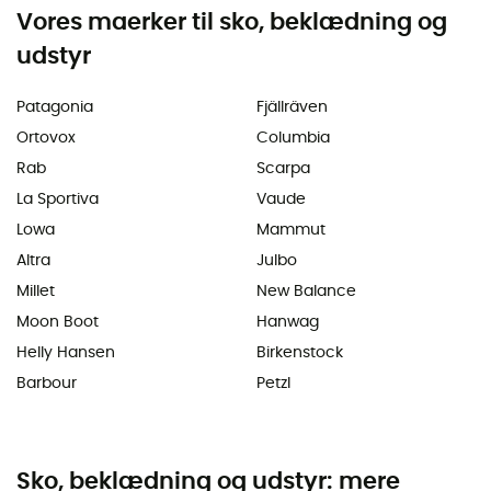
Vores maerker til sko, beklædning og
udstyr
Patagonia
Fjällräven
Ortovox
Columbia
Rab
Scarpa
La Sportiva
Vaude
Lowa
Mammut
Altra
Julbo
Millet
New Balance
Moon Boot
Hanwag
Helly Hansen
Birkenstock
Barbour
Petzl
Sko, beklædning og udstyr: mere