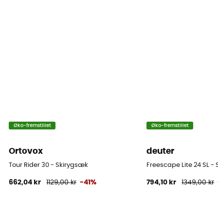
Øko-fremstillet
Øko-fremstillet
Ortovox
deuter
Tour Rider 30 - Skirygsæk
Freescape Lite 24 SL -
662,04 kr
1129,00 kr
-41%
794,10 kr
1349,00 kr