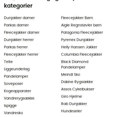
kategorier
Dunjakker damer
Fleecejakker Børn
Parkas damer
Aigle Regnstøvler børn
Fleecejakker damer
Patagonia Fleecejakker
Dunjakker herrer
Pyrenex Dunjakker
Parkas herrer
Helly Hansen Jakker
Fleecejakker herrer
Columbia Fleecejakker
Telte
Black Diamond
Pandelamper
Liggeunderlag
Meindl Sko
Pandelamper
Dakine Rygsække
Soveposer
Assos Cykelbukser
Kogeapparater
Giro Hjelme
Vandrerygsække
Rab Dunjakker
Ispigge
Hundeseler
Vandresko