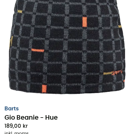
Lowa
Mammut
Altra
Julbo
Millet
New Balance
Moon Boot
Hanwag
Helly Hansen
Birkenstock
Barbour
Petzl
Sko, beklædning og udstyr: mere
kategorier
Dunjakker damer
Fleecejakker Børn
Parkas damer
Aigle Regnstøvler børn
Barts
Fleecejakker damer
Patagonia Fleecejakker
Gio Beanie - Hue
Dunjakker herrer
Pyrenex Dunjakker
189,00 kr
Parkas herrer
Helly Hansen Jakker
inkl. moms