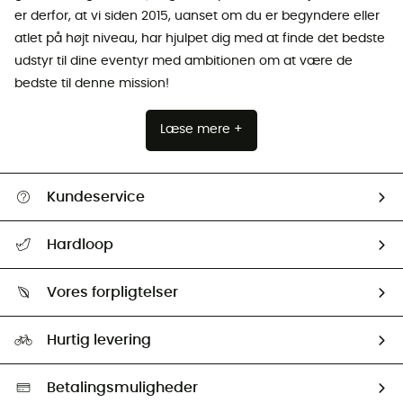
er derfor, at vi siden 2015, uanset om du er begyndere eller
atlet på højt niveau, har hjulpet dig med at finde det bedste
udstyr til dine eventyr med ambitionen om at være de
bedste til denne mission!
Læse mere +
Kundeservice
FAQs & hjælp
Hardloop
Følge min pakke
Om os
Returnering & Tilbagebetaling
Vores forpligtelser
HardGuides
Størrelsesguide
Vores foraftryk
Our ambassadors
Hurtig levering
Second hand
HardGreen Udvalg
Betalingsmuligheder