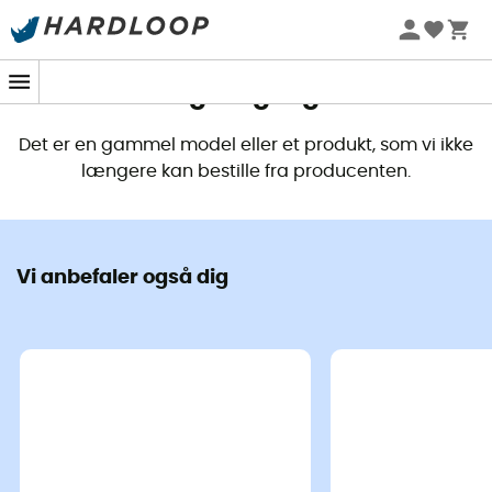
Barts
Barts
Dette produkt er ikke længere
Feodore Beanie - Hue
Running Hat - Hue
tilgængeligt
231,56 kr
299,00 kr
-22%
184,99 kr
269,00 kr
Det er en gammel model eller et produkt, som vi ikke
længere kan bestille fra producenten.
Favoritter Brugt
Vi anbefaler også dig