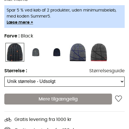
Fleecejakker herrer
Columbia Fleecejakker
Spar 5 % ved køb af 2 produkter, uden minimumsbeløb,
Telte
Black Diamond
med koden Summer5.
Pandelamper
Liggeunderlag
Læse mere +
Meindl Sko
Pandelamper
Dakine Rygsække
Farve
:
Black
Soveposer
Assos Cykelbukser
Kogeapparater
Giro Hjelme
Vandrerygsække
Rab Dunjakker
Ispigge
Hundeseler
Vandresko
Størrelse
:
Størrelsesguide
Hundesnore
Trailsko
Ortlieb Cykeltasker
Løbesko
Altra Sko
Klatresko
Mere tilgængelig
Buff Halsedisse
Vandresko børn
Abus Cykelhjelme
Cykelhjelme
Patagonia Dunjakker
Rygbærere
Gratis levering fra 1000 kr
Beklædning børn