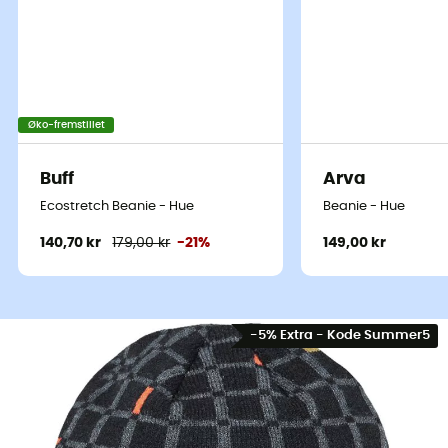
Øko-fremstillet
Øko-fremstillet
Ortovox
Ortovox
Øko-fremstillet
Patchwork Beanie - Hue
Merino Logo Knit Beani
Buff
Arva
227,10 kr
379,00 kr
-40%
227,10 kr
379,00 kr
Ecostretch Beanie - Hue
Beanie - Hue
140,70 kr
179,00 kr
-21%
149,00 kr
Vores maerker til sko, beklædning og
udstyr
-5% Extra - Kode Summer5
Patagonia
Fjällräven
Ortovox
Columbia
Rab
Scarpa
La Sportiva
Vaude