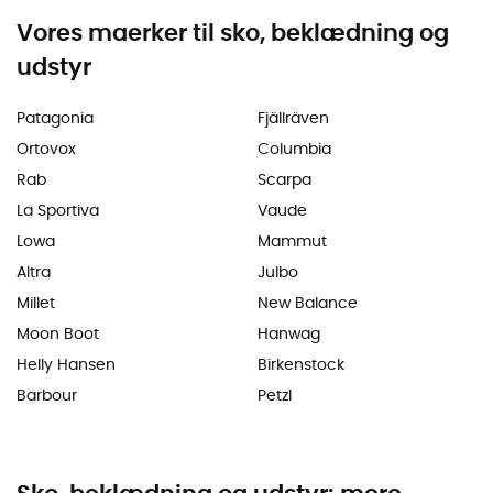
Vores maerker til sko, beklædning og
udstyr
Patagonia
Fjällräven
Ortovox
Columbia
Rab
Scarpa
La Sportiva
Vaude
Lowa
Mammut
Altra
Julbo
Millet
New Balance
Moon Boot
Hanwag
Helly Hansen
Birkenstock
Barbour
Petzl