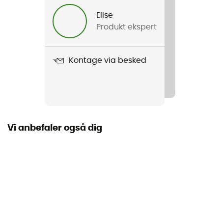
Elise
Norm
Produkt ekspert
CA: EN 12492 EN 1077/B
Materiale
Kontage via besked
Intern EPS-struktur og polycarbonat in-moulding skal
Personligt beskyttelsesudstyr
PPE - Category 2
Vi anbefaler også dig