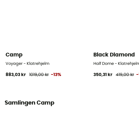
Camp
Black Diamond
Voyager - Klatrehjelm
Half Dome - Klatrehje
883,03 kr
1019,00 kr
-13%
350,31 kr
419,00 kr
-
Samlingen Camp