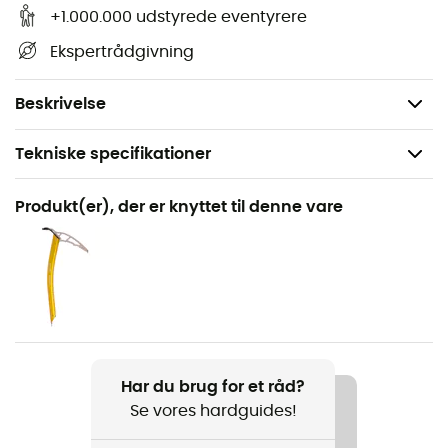
+1.000.000 udstyrede eventyrere
Ekspertrådgivning
Beskrivelse
Tekniske specifikationer
Anbefales til
Produkt(er), der er knyttet til denne vare
Skiture / Via ferrata / Bjergbestigning
Køn
Herre / Dame
Vægt
350 g
Har du brug for et råd?
Se vores hardguides!
Produkt
Speed Comp