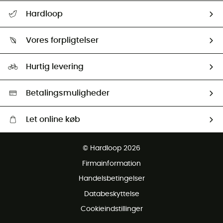
FAQs & hjælp
Hardloop
Følge min pakke
Om os
Returnering & Tilbagebetaling
Vores forpligtelser
HardGuides
Størrelsesguide
Vores foraftryk
Our ambassadors
Hurtig levering
Second hand
HardGreen Udvalg
Betalingsmuligheder
Let online køb
Gratis levering fra 1000 kr
© Hardloop 2026
Gratis retur inden for 100 dage
Firmainformation
Gratis Kundeservice
Handelsbetingelser
Databeskyttelse
Cookieindstillinger