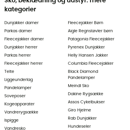
Sko, beklædning og udstyr: mere
kategorier
Dunjakker damer
Fleecejakker Børn
Parkas damer
Aigle Regnstøvler børn
Fleecejakker damer
Patagonia Fleecejakker
Dunjakker herrer
Pyrenex Dunjakker
Parkas herrer
Helly Hansen Jakker
Fleecejakker herrer
Columbia Fleecejakker
Telte
Black Diamond
Pandelamper
Liggeunderlag
Meindl Sko
Pandelamper
Dakine Rygsække
Soveposer
Assos Cykelbukser
Kogeapparater
Giro Hjelme
Vandrerygsække
Rab Dunjakker
Ispigge
Hundeseler
Vandresko