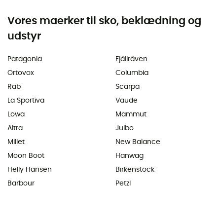
Vores maerker til sko, beklædning og
udstyr
Patagonia
Fjällräven
Ortovox
Columbia
Rab
Scarpa
La Sportiva
Vaude
Lowa
Mammut
Altra
Julbo
Millet
New Balance
Moon Boot
Hanwag
Helly Hansen
Birkenstock
Barbour
Petzl