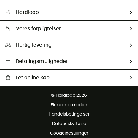
FAQs & hjælp
Hardloop
Følge min pakke
Om os
Returnering & Tilbagebetaling
Vores forpligtelser
HardGuides
Størrelsesguide
Vores foraftryk
Our ambassadors
Hurtig levering
Second hand
HardGreen Udvalg
Betalingsmuligheder
Let online køb
Gratis levering fra 1000 kr
© Hardloop 2026
Gratis retur inden for 100 dage
Firmainformation
Gratis Kundeservice
Handelsbetingelser
Databeskyttelse
Cookieindstillinger