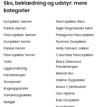
Sko, beklædning og udstyr: mere
kategorier
Dunjakker damer
Fleecejakker Børn
Parkas damer
Aigle Regnstøvler børn
Fleecejakker damer
Patagonia Fleecejakker
Dunjakker herrer
Pyrenex Dunjakker
Parkas herrer
Helly Hansen Jakker
Fleecejakker herrer
Columbia Fleecejakker
Telte
Black Diamond
Pandelamper
Liggeunderlag
Meindl Sko
Pandelamper
Dakine Rygsække
Soveposer
Assos Cykelbukser
Kogeapparater
Giro Hjelme
Vandrerygsække
Rab Dunjakker
Ispigge