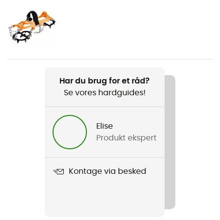
Vægt
515 g
Produkt
Alpina
Har du brug for et råd?
Se vores hardguides!
Norm
EN 13089
Elise
Håndled
Produkt ekspert
Med greb
Label
Kontage via besked
Europæisk oprindelsesgaranti
Bladmaterialer
Stål