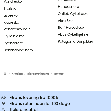
Hundeseler
Vandresko
Hundesnore
Trailsko
Ortlieb Cykeltasker
Løbesko
Altra Sko
Klatresko
Buff Halsedisse
Vandresko børn
Abus Cykelhjelme
Cykelhjelme
Patagonia Dunjakker
Rygbærere
Beklædning børn
Klatring
Bjergbestigning
Ispigge
Gratis levering fra 1000 kr
Gratis retur inden for 100 dage
Kulstofneutral