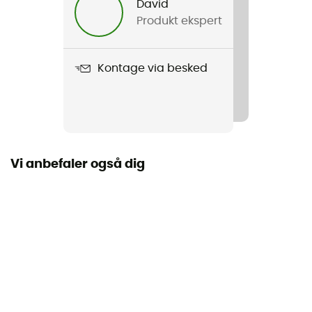
David
Kapacitet
Produkt ekspert
1 person
Fritstående
Kontage via besked
Ja
Antal dele
1
Vi anbefaler også dig
Mål sammenfoldet
10 x 48 cm
Teltets form
Kuppel / Iglo
Beboelsesareal
1,9 m2