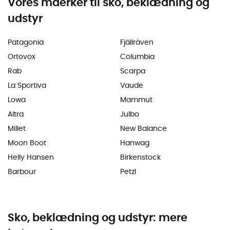
Vores maerker til sko, beklædning og
udstyr
Patagonia
Fjällräven
Ortovox
Columbia
Rab
Scarpa
La Sportiva
Vaude
Lowa
Mammut
Altra
Julbo
Millet
New Balance
Moon Boot
Hanwag
Helly Hansen
Birkenstock
Barbour
Petzl
Sko, beklædning og udstyr: mere