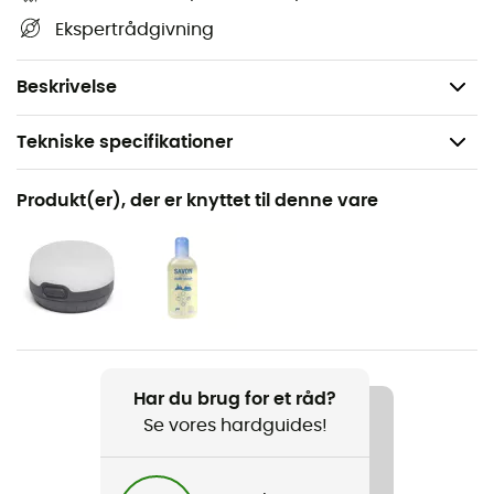
Pakket størrelse:
10 x 48 cm
Ekspertrådgivning
Minimumsvægt: 765 g
Totalvægt: 936 g
Beskrivelse
Tekniske specifikationer
Anbefales til
Produkt(er), der er knyttet til denne vare
Vandreture / Trekking / Camping / Turcykel
Vægt
765 g
Produkt
Fly Creek HV UL 1
Har du brug for et råd?
Se vores hardguides!
Årstid
3 sæsoner