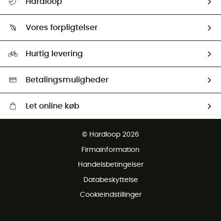
Hardloop
Følge min pakke
Om os
Returnering & Tilbagebetaling
Vores forpligtelser
HardGuides
Størrelsesguide
Vores foraftryk
Our ambassadors
Hurtig levering
Second hand
HardGreen Udvalg
Betalingsmuligheder
Let online køb
Gratis levering fra 1000 kr
© Hardloop 2026
Gratis retur inden for 100 dage
Firmainformation
Gratis Kundeservice
Handelsbetingelser
Databeskyttelse
Cookieindstillinger