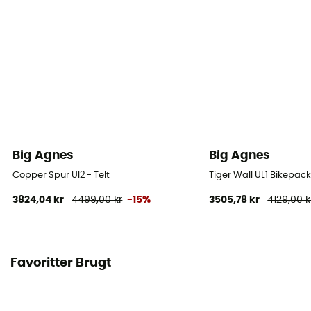
Gulvets vandtæthed (mm)
1 200 mm
Dugmateriale
Nyon ripstop et polyurethane
Gulvmateriale
Nylon ripstop - polyurethane
Big Agnes
Big Agnes
Antal pløkker
11
Copper Spur Ul2 - Telt
Tiger Wall UL1 Bikepack 
3824,04 kr
4499,00 kr
-15%
3505,78 kr
4129,00 k
Favoritter Brugt