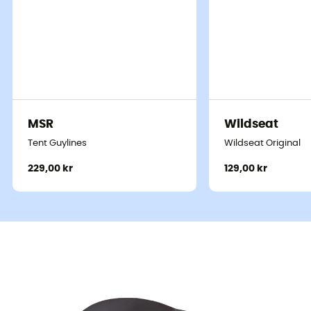
MSR
Wildseat
Tent Guylines
Wildseat Original
229,00 kr
129,00 kr
Big Agnes
tilbyder en ny version af
Fly Creek HV UL 1
, et