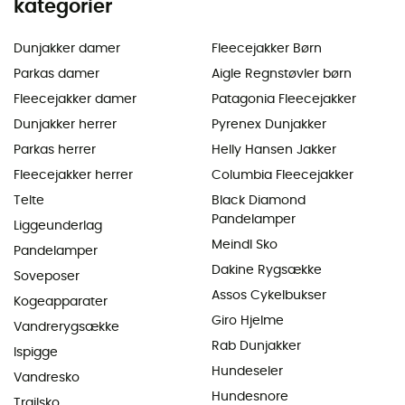
kategorier
Dunjakker damer
Fleecejakker Børn
Parkas damer
Aigle Regnstøvler børn
Fleecejakker damer
Patagonia Fleecejakker
Dunjakker herrer
Pyrenex Dunjakker
Parkas herrer
Helly Hansen Jakker
Fleecejakker herrer
Columbia Fleecejakker
Telte
Black Diamond
Pandelamper
Liggeunderlag
Meindl Sko
Pandelamper
Dakine Rygsække
Soveposer
Assos Cykelbukser
Kogeapparater
Giro Hjelme
Vandrerygsække
Rab Dunjakker
Ispigge
Hundeseler
Vandresko
Hundesnore
Trailsko