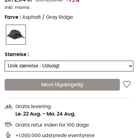
3379,00 kr
-15%
hurtig adgang til det
inkl. moms
Aluminiumstang DAC Featherlite NFL med Angle
Farve
:
Asphalt / Gray Ridge
Hub midterstangsystem
Ydertelt: silikonebelagt ripstop polyamid og
polyurethanbelægning - Vandtæthed > 1.200
Indertelt: ripstop polyamid og polyester mesh
myggenet
Størrelse
:
Bund: silikonebelagt ripstop polyamid og
polyurethanbelægning, tapede sømme -
Vandtæthed > 1.200
Mere tilgængelig
Forseglede sømme
1 apsis
11 aluminiumspløkker
Gratis levering
Lø. 22 Aug.
-
Ma. 24 Aug.
Tresæsoners 1-persontelt, selvstående
Areal:
1,9 m²
Gratis retur inden for 100 dage
Indvendig telthøjde: 97 cm
+1.000.000 udstyrede eventyrere