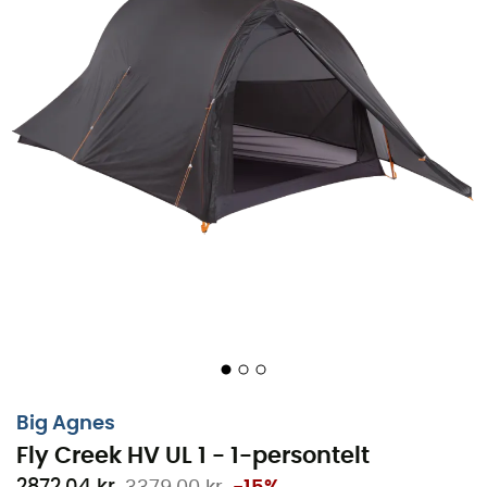
tresæsoners 1-persontelt
designet til at give dig
uovertruffen komfort under dine
vandreture
eller
campingture
! Det er kendetegnet ved sin
vægarkitektur og mere lodrette dør, der giver mulighed
for et betydeligt større beboelsesareal. Det meget store
indvendige rum gør det ikke tungere, tværtimod, hvilket
gør det til et perfekt telt til
letvægtsvandring
. Let at
sætte op og robust,
Fly Creek HV UL 1
er klar til enhver
eventualitet og vil modstå vind og de mest barske
vejrforhold. Indersiden af dette
1-persontelt
er lavet af
nylon og mesh, hvilket sikrer dig fremragende
ventilation
og meget god beskyttelse mod
elementerne. Meget
rumligt
, holdbart og let at montere,
vil
Fly Creek HV UL 1
være perfekt til alle dine
ekspeditioner i naturen!
Lodret dør, der giver et større beboelsesareal
Big Agnes
3 mesh-lommer placeret øverst i teltet, der giver
Fly Creek HV UL 1 - 1-persontelt
mulighed for opbevaring af en del af dit udstyr og
2872,04 kr