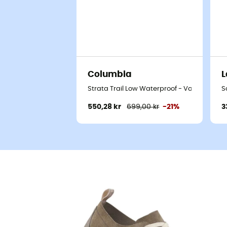
Columbia
L
Strata Trail Low Waterproof - Vandresko 
S
550,28 kr
699,00 kr
-21%
3