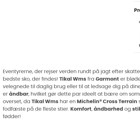
Pr
Eventyrerne, der rejser verden rundt på jagt efter skatte
bedste sko, der findes!
Tikal Wms
fra
Garmont
er blød
velegnede til daglig brug eller til at ledsage dig på din
er
åndbar
, hvilket gør dette par ideelt at bære om s
overset, da
Tikal Wms
har en
Michelin® Cross Terrain
s
fodfæste på de fleste stier.
Komfort
,
åndbarhed
og
sti
fødder!