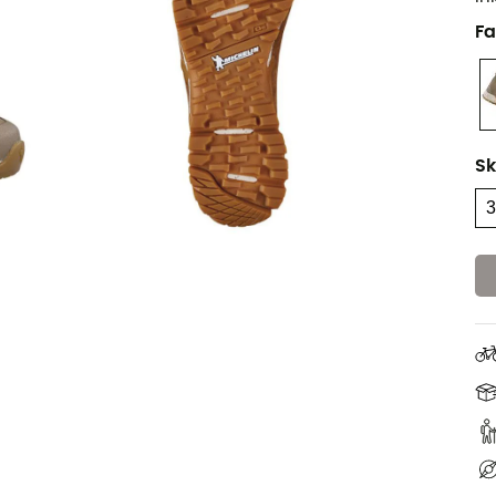
Fa
Sk