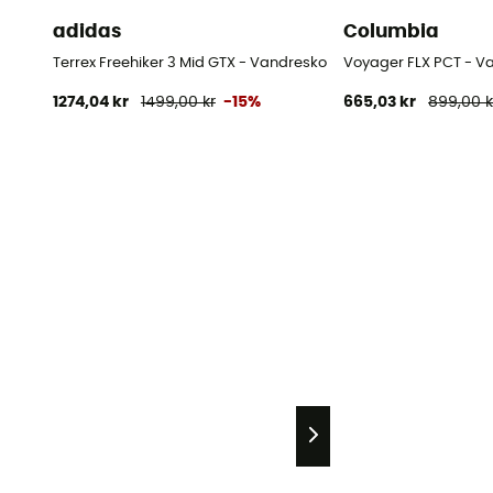
adidas
Columbia
Terrex Freehiker 3 Mid GTX - Vandresko - Damer
Voyager FLX PCT - V
1274,04 kr
1499,00 kr
-15%
665,03 kr
899,00 k