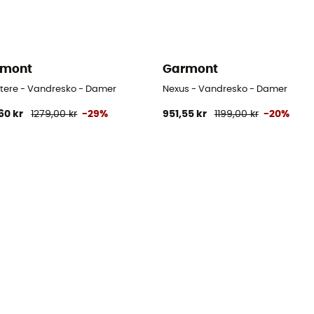
rmont
Garmont
 Etere - Vandresko - Damer
Nexus - Vandresko - Damer
60 kr
1279,00 kr
-29%
951,55 kr
1199,00 kr
-20%