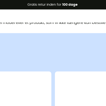
Gratis retur inden for
100 dage
te produkt er ikke længere tilgænge
 model eller et produkt, som vi ikke længere kan bestille