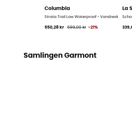
Columbia
La 
Strata Trail Low Waterproof - Vandresko - Da
Scho
550,28 kr
699,00 kr
-21%
339,
Samlingen Garmont