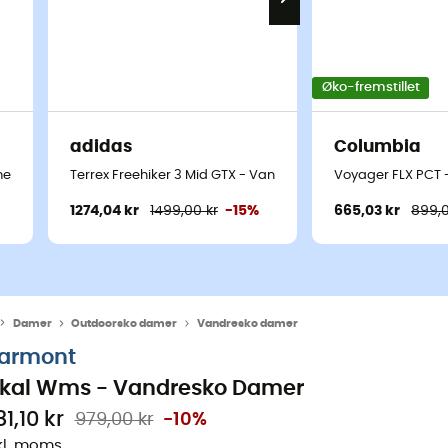
Øko-fremstillet
adidas
Columbia
mer
Terrex Freehiker 3 Mid GTX - Vandresko - Damer
Voyager FLX PCT 
1274,04 kr
1499,00 kr
-15%
665,03 kr
899,0
Damer
Outdoorsko damer
Vandresko damer
armont
ikal Wms - Vandresko Damer
1,10 kr
979,00 kr
-10%
kl. moms