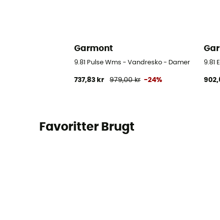
Garmont
Ga
9.81 Pulse Wms - Vandresko - Damer
9.81
737,83 kr
979,00 kr
-24%
902,
Favoritter Brugt