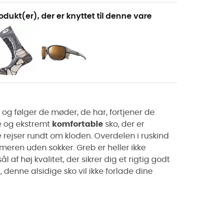
odukt(er), der er knyttet til denne vare
 og følger de møder, de har, fortjener de
e og ekstremt
komfortable
sko, der er
e rejser rundt om kloden. Overdelen i ruskind
ommeren uden sokker.
Greb
er heller ikke
ål af høj kvalitet, der sikrer dig et rigtig godt
l
, denne
alsidige
sko vil ikke forlade dine