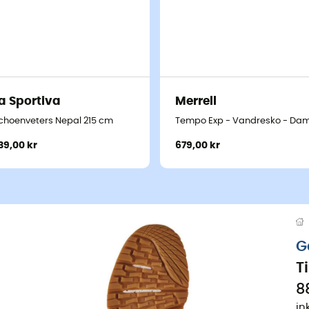
a Sportiva
Merrell
- Damer
choenveters Nepal 215 cm
Tempo Exp - Vandresko - Da
39,00 kr
679,00 kr
G
T
88
in