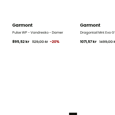
Garmont
Garmont
Pulse WP - Vandresko - Damer
Dragontail Mnt Evo G
895,52 kr
1129,00 kr
-20%
1071,57 kr
1499,00 