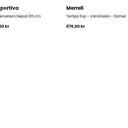
Sportiva
Merrell
mer
enveters Nepal 215 cm
Tempo Exp - Vandresko - Damer
00 kr
679,00 kr