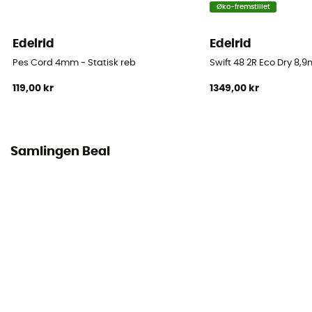
Øko-fremstillet
Polyamide
Edelrid
Edelrid
Reb
Halvstatisk reb / Type A
Pes Cord 4mm - Statisk reb
Swift 48 2R Eco Dry 8,
119,00 kr
1349,00 kr
Diameter
10,3 mm
Længden
Samlingen Beal
40 m / 60 m / 100 m / 200 m
Impact force
5
Static elongation
3.7%
Casing ratio