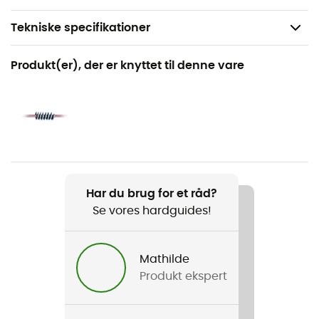
Tekniske specifikationer
Anbefales til
Produkt(er), der er knyttet til denne vare
Canyoning
Køn
Herre / Dame
Produkt
Pro Canyon 10.3mm
Har du brug for et råd?
Se vores hardguides!
Vandafvisende
Ja
Mathilde
Karakteristika
Produkt ekspert
Type A semi-static rope