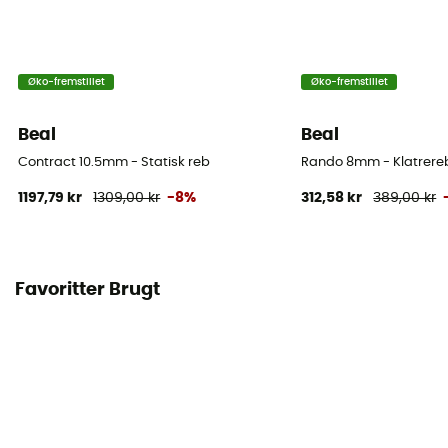
36%
Number of falls
Øko-fremstillet
Øko-fremstillet
5
Beal
Beal
Weight per meter
69 g
Contract 10.5mm - Statisk reb
Rando 8mm - Klatrere
1197,79 kr
1309,00 kr
-8%
312,58 kr
389,00 kr
Brugsanvisning
Se indlægssedlen
Overensstemmelseserklæring
Favoritter Brugt
Se overensstemmelseserklæringen
Personligt beskyttelsesudstyr
PPE - Category 3