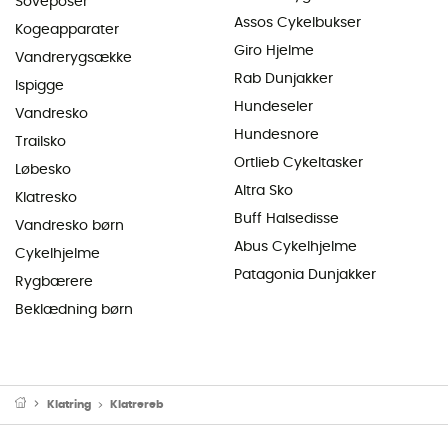
Soveposer
Assos Cykelbukser
Kogeapparater
Giro Hjelme
Vandrerygsække
Rab Dunjakker
Ispigge
Hundeseler
Vandresko
Hundesnore
Trailsko
Ortlieb Cykeltasker
Løbesko
Altra Sko
Klatresko
Buff Halsedisse
Vandresko børn
Abus Cykelhjelme
Cykelhjelme
Patagonia Dunjakker
Rygbærere
Beklædning børn
Klatring
Klatrereb