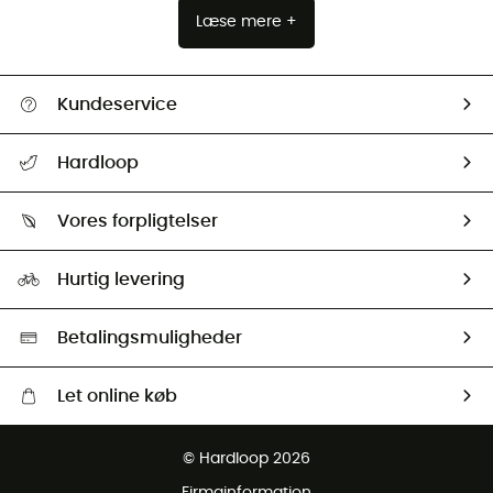
Læse mere +
Kundeservice
FAQs & hjælp
Hardloop
Følge min pakke
Om os
Returnering & Tilbagebetaling
Vores forpligtelser
HardGuides
Størrelsesguide
Vores foraftryk
Our ambassadors
Hurtig levering
Second hand
HardGreen Udvalg
Betalingsmuligheder
Let online køb
Gratis levering fra 1000 kr
© Hardloop 2026
Gratis retur inden for 100 dage
Firmainformation