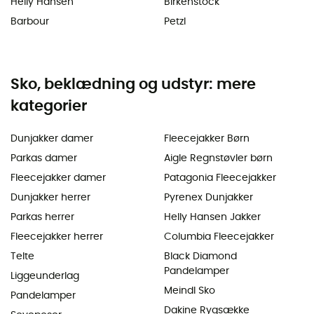
Helly Hansen
Birkenstock
Barbour
Petzl
Sko, beklædning og udstyr: mere
kategorier
Dunjakker damer
Fleecejakker Børn
Parkas damer
Aigle Regnstøvler børn
Fleecejakker damer
Patagonia Fleecejakker
Dunjakker herrer
Pyrenex Dunjakker
Parkas herrer
Helly Hansen Jakker
Fleecejakker herrer
Columbia Fleecejakker
Telte
Black Diamond
Pandelamper
Liggeunderlag
Meindl Sko
Pandelamper
Dakine Rygsække