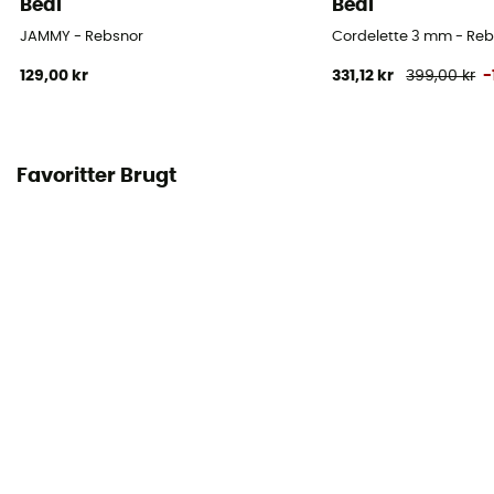
Beal
Beal
JAMMY - Rebsnor
Cordelette 3 mm - Re
129,00 kr
331,12 kr
399,00 kr
-
Favoritter Brugt