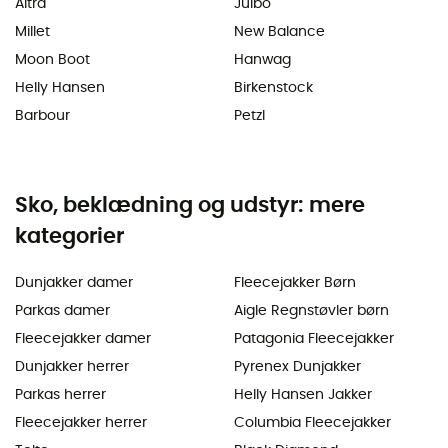
Altra
Julbo
Millet
New Balance
Moon Boot
Hanwag
Helly Hansen
Birkenstock
Barbour
Petzl
Sko, beklædning og udstyr: mere
kategorier
Dunjakker damer
Fleecejakker Børn
Parkas damer
Aigle Regnstøvler børn
Fleecejakker damer
Patagonia Fleecejakker
Dunjakker herrer
Pyrenex Dunjakker
Parkas herrer
Helly Hansen Jakker
Fleecejakker herrer
Columbia Fleecejakker