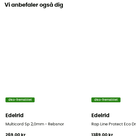
Vi anbefaler også dig
Øko-fremstillet
Øko-fremstillet
Edelrid
Edelrid
Multicord Sp 2,0mm - Rebsnor
Rap Line Protect Eco D
269,00 kr
1389,00 kr