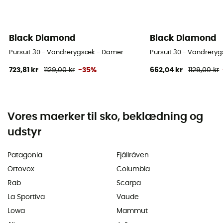
Black Diamond
Black Diamond
Pursuit 30 - Vandrerygsæk - Damer
Pursuit 30 - Vandrery
723,81 kr
1129,00 kr
-35%
662,04 kr
1129,00 kr
Vores maerker til sko, beklædning og
udstyr
Patagonia
Fjällräven
Ortovox
Columbia
Rab
Scarpa
La Sportiva
Vaude
Lowa
Mammut