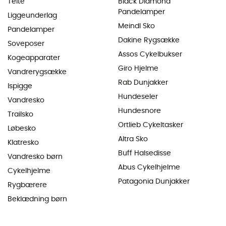
Telte
Black Diamond
Pandelamper
Liggeunderlag
Meindl Sko
Pandelamper
Dakine Rygsække
Soveposer
Assos Cykelbukser
Kogeapparater
Giro Hjelme
Vandrerygsække
Rab Dunjakker
Ispigge
Hundeseler
Vandresko
Hundesnore
Trailsko
Ortlieb Cykeltasker
Løbesko
Altra Sko
Klatresko
Buff Halsedisse
Vandresko børn
Abus Cykelhjelme
Cykelhjelme
Patagonia Dunjakker
Rygbærere
Beklædning børn