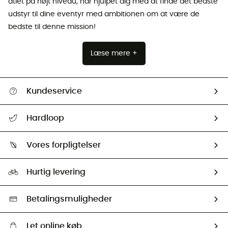
atlet på højt niveau, har hjulpet dig med at finde det bedste
udstyr til dine eventyr med ambitionen om at være de
bedste til denne mission!
Læse mere +
Kundeservice
FAQs & hjælp
Hardloop
Følge min pakke
Om os
Returnering & Tilbagebetaling
Vores forpligtelser
HardGuides
Størrelsesguide
Vores foraftryk
Our ambassadors
Hurtig levering
Second hand
HardGreen Udvalg
Betalingsmuligheder
Let online køb