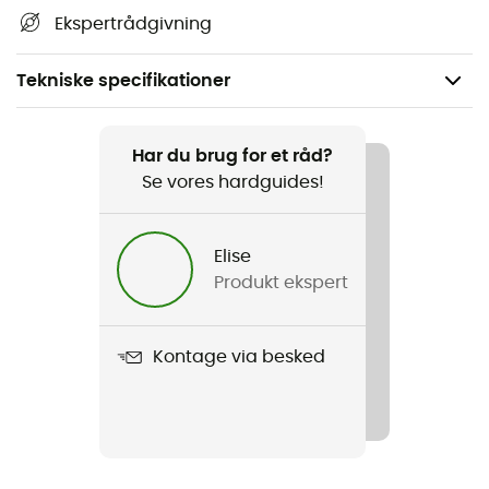
Ekspertrådgivning
Tekniske specifikationer
Anbefales til
Klatring / Bjergbestigning
Har du brug for et råd?
Se vores hardguides!
Vægt
1660 g
Elise
Produkt ekspert
Produkt
Cordelette 7 mm - 10 packs de 4 m
Kontage via besked