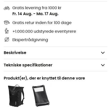
Dybde:
24 cm
Gratis levering fra 1000 kr
Vægt:
670 g
Fr. 14 Aug.
-
Ma. 17 Aug.
Volumen:
24 L
Gratis retur inden for 100 dage
Materiale:
PD620
Rullelukning med forstærkningsstang
+1.000.000 udstyrede eventyrere
Kompressionsstropper
Ekspertrådgivning
Hurtigudløsningsspænder til kombination med
cykeltasker
Beskrivelse
Tekniske specifikationer
Anbefales til
Produkt(er), der er knyttet til denne vare
Rejse
Køn
Herre / Dame