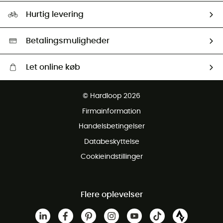
Vores foraftryk
Our ambassadors
Hurtig levering
Second hand
HardGreen Udvalg
Betalingsmuligheder
Let online køb
Gratis levering fra 1000 kr
© Hardloop 2026
Gratis retur inden for 100 dage
Firmainformation
Gratis Kundeservice
Handelsbetingelser
Databeskyttelse
Cookieindstillinger
Flere oplevelser