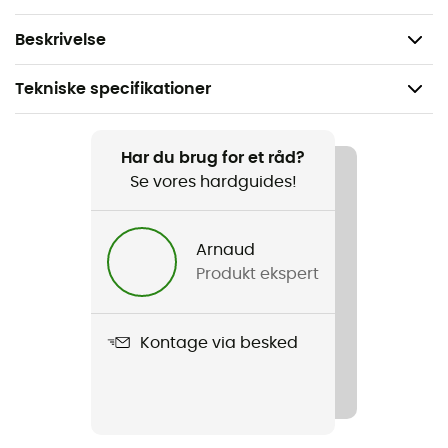
Beskrivelse
Tekniske specifikationer
Anbefales til
Dry tooling
Har du brug for et råd?
Se vores hardguides!
Vægt
140 g
Arnaud
Produkt ekspert
Produkt
Pur'Dry
Kontage via besked
Norm
CE / EN 13 089
Label