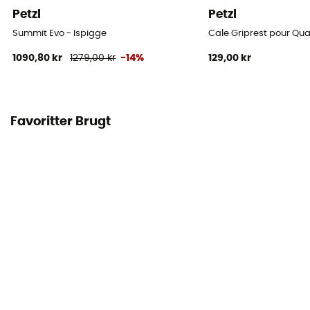
Petzl
Petzl
Summit Evo - Ispigge
Cale Griprest pour Qua
1090,80 kr
1279,00 kr
-14%
129,00 kr
Favoritter Brugt