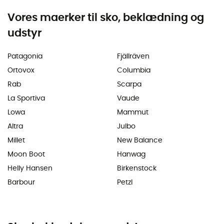
Vores maerker til sko, beklædning og
udstyr
Patagonia
Fjällräven
Ortovox
Columbia
Rab
Scarpa
La Sportiva
Vaude
Lowa
Mammut
Altra
Julbo
Millet
New Balance
Moon Boot
Hanwag
Helly Hansen
Birkenstock
Barbour
Petzl