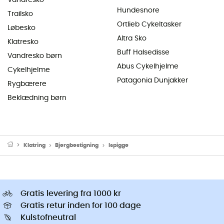
Vandresko
Hundesnore
Trailsko
Ortlieb Cykeltasker
Løbesko
Altra Sko
Klatresko
Buff Halsedisse
Vandresko børn
Abus Cykelhjelme
Cykelhjelme
Patagonia Dunjakker
Rygbærere
Beklædning børn
Klatring
Bjergbestigning
Ispigge
Gratis levering fra 1000 kr
Gratis retur inden for 100 dage
Kulstofneutral