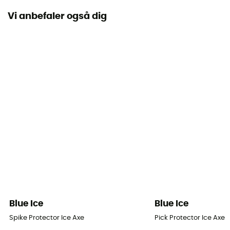
Europæisk oprindelsesgaranti
Vi anbefaler også dig
Bladmaterialer
Stål
Certificering af blad
Type B
Udskifteligt blad
Ja
Brugsanvisning
Se indlægssedlen
Personligt beskyttelsesudstyr
PPE - Category 3
Blue Ice
Blue Ice
Spike Protector Ice Axe
Pick Protector Ice Axe