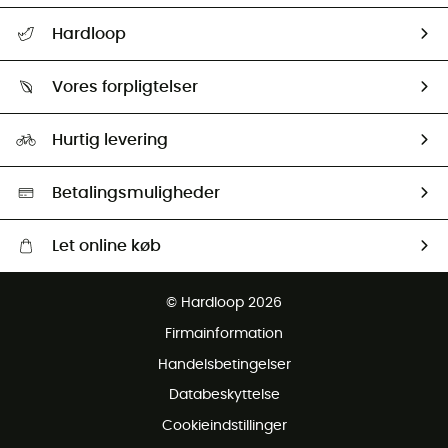
FAQs & hjælp
Hardloop
Følge min pakke
Om os
Returnering & Tilbagebetaling
Vores forpligtelser
HardGuides
Størrelsesguide
Vores foraftryk
Our ambassadors
Hurtig levering
Second hand
HardGreen Udvalg
Betalingsmuligheder
Let online køb
Gratis levering fra 1000 kr
© Hardloop 2026
Gratis retur inden for 100 dage
Firmainformation
Gratis Kundeservice
Handelsbetingelser
Databeskyttelse
Cookieindstillinger