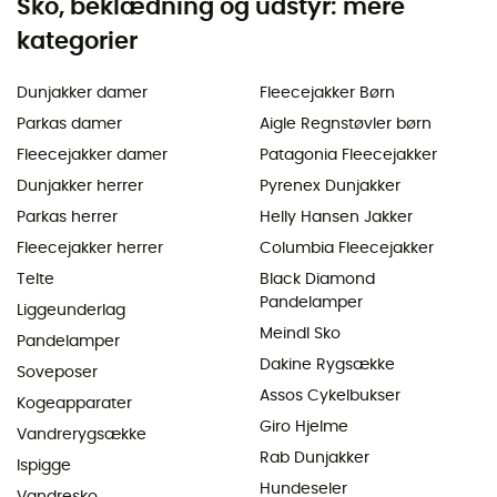
Sko, beklædning og udstyr: mere
kategorier
Dunjakker damer
Fleecejakker Børn
Parkas damer
Aigle Regnstøvler børn
Fleecejakker damer
Patagonia Fleecejakker
Dunjakker herrer
Pyrenex Dunjakker
Parkas herrer
Helly Hansen Jakker
Fleecejakker herrer
Columbia Fleecejakker
Telte
Black Diamond
Pandelamper
Liggeunderlag
Meindl Sko
Pandelamper
Dakine Rygsække
Soveposer
Assos Cykelbukser
Kogeapparater
Giro Hjelme
Vandrerygsække
Rab Dunjakker
Ispigge
Hundeseler