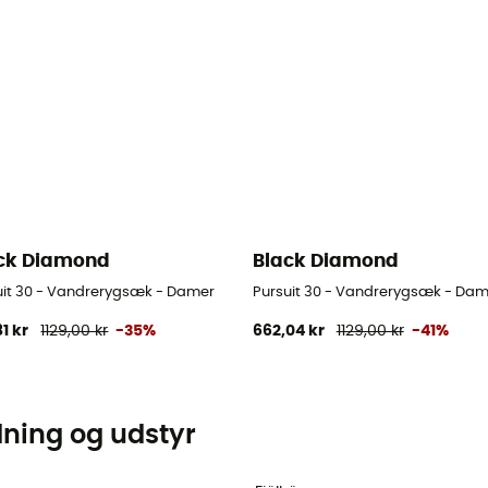
ck Diamond
Black Diamond
uit 30 - Vandrerygsæk - Damer
Pursuit 30 - Vandrerygsæk - Dam
81 kr
1129,00 kr
-35%
662,04 kr
1129,00 kr
-41%
dning og udstyr