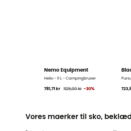
Nemo Equipment
Bla
Helio - 11 L - Campingbruser
Purs
781,71 kr
1129,00 kr
-30%
723,
Vores maerker til sko, beklæ