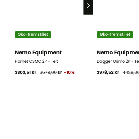
Øko-fremstillet
Øko-fremstillet
Nemo Equipment
Nemo Equipme
Hornet OSMO 2P - Telt
Dagger Osmo 2P - Te
3303,51 kr
3679,00 kr
-10%
3978,52 kr
4429,00