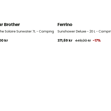
ar Brother
Ferrino
he Solaire Sunwater 7L - Campingbruser
Sunshower Deluxe - 20 L - Campi
00 kr
371,69 kr
449,00 kr
-17%