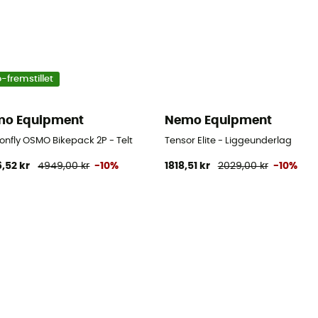
-fremstillet
o Equipment
Nemo Equipment
onfly OSMO Bikepack 2P - Telt
Tensor Elite - Liggeunderlag
,52 kr
4949,00 kr
-10%
1818,51 kr
2029,00 kr
-10%