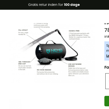
Gratis retur inden for
100 dage
-5% Extra - Kode Summer5
N
H
78
in
S
m
L
Fa