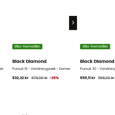
Øko-fremstillet
Øko-fremstillet
Black Diamond
Black Diamond
er
Pursuit 15 - Vandrerygsæk - Damer
Pursuit 30 - Vandre
632,32 kr
979,00 kr
-35%
659,11 kr
1199,00 kr