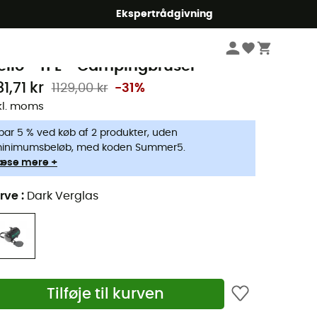
Ekspertrådgivning
Campingudstyr
Campingmøbler
Campingbruser
emo Equipment
elio - 11 L - Campingbruser
1,71 kr
1129,00 kr
-31%
kl. moms
par 5 % ved køb af 2 produkter, uden
inimumsbeløb, med koden Summer5.
æse mere +
rve
:
Dark Verglas
Tilføje til kurven