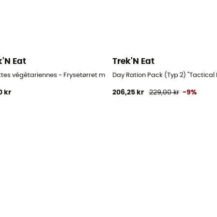
k'N Eat
Trek'N Eat
ttes végétariennes - Frysetørret mad
Day Ration Pack (Typ 2) "Tactical 
0 kr
206,25 kr
229,00 kr
-9%