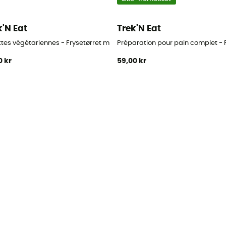
k'N Eat
Trek'N Eat
ttes végétariennes - Frysetørret mad
Préparation pour pain complet - 
0 kr
59,00 kr