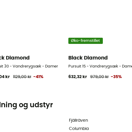
Øko-fremstillet
ck Diamond
Black Diamond
uit 30 - Vandrerygsæk - Damer
Pursuit 15 - Vandrerygsæk - Dam
04 kr
1129,00 kr
-41%
632,32 kr
979,00 kr
-35%
dning og udstyr
Fjällräven
Columbia