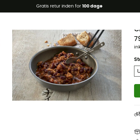
Gratis retur inden for
100 dage
T
C
7
in
St