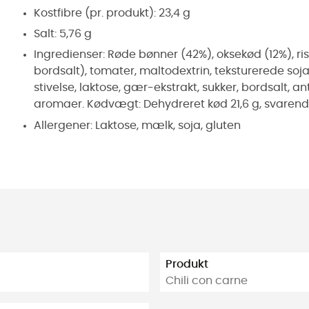
Kostfibre (pr. produkt): 23,4 g
Salt: 5,76 g
Ingredienser: Røde bønner (42%), oksekød (12%), ris
bordsalt), tomater, maltodextrin, teksturerede soja
stivelse, laktose, gær-ekstrakt, sukker, bordsalt, a
aromaer. Kødvægt: Dehydreret kød 21,6 g, svarende t
Allergener: Laktose, mælk, soja, gluten
Produkt
Chili con carne