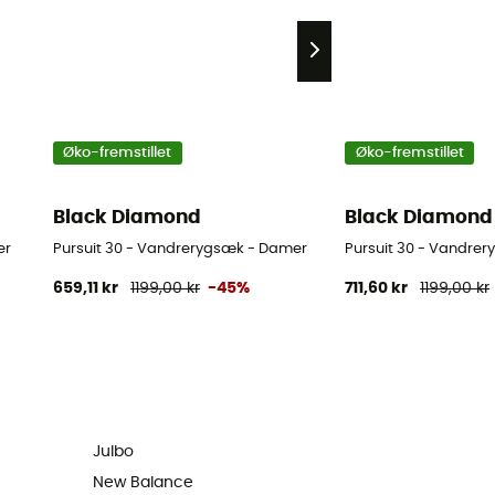
Øko-fremstillet
Øko-fremstillet
Black Diamond
Black Diamond
er
Pursuit 30 - Vandrerygsæk - Damer
Pursuit 30 - Vandrer
659,11 kr
1199,00 kr
-45%
711,60 kr
1199,00 kr
Julbo
New Balance