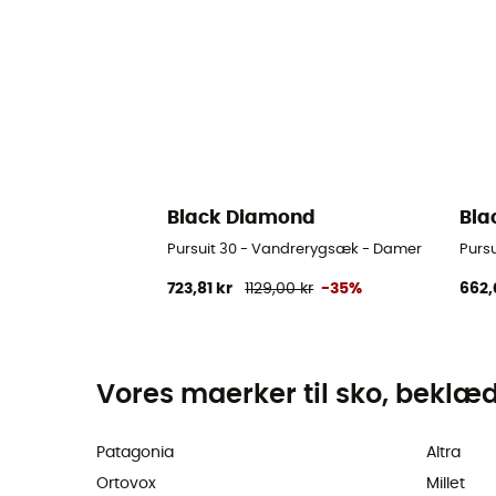
Black Diamond
Bla
Pursuit 30 - Vandrerygsæk - Damer
Purs
723,81 kr
1129,00 kr
-35%
662,
Vores maerker til sko, beklæ
Patagonia
Altra
Ortovox
Millet