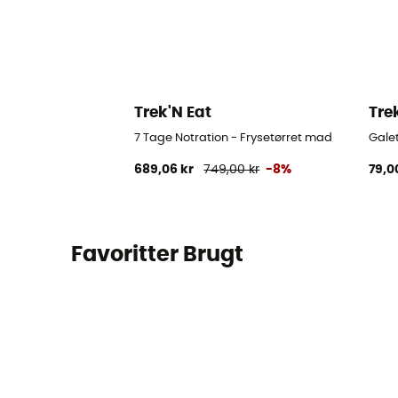
Trek'N Eat
Tre
7 Tage Notration - Frysetørret mad
Gale
689,06 kr
749,00 kr
-8%
79,0
Favoritter Brugt