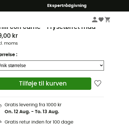
Ekspertrådgivning
Sportsernæring
Frysetørret mad
rek'N Eat
hili con carne - Frysetørret mad
9,00 kr
kl. moms
ørrelse
:
Tilføje til kurven
Gratis levering fra 1000 kr
On. 12 Aug.
-
To. 13 Aug.
Gratis retur inden for 100 dage