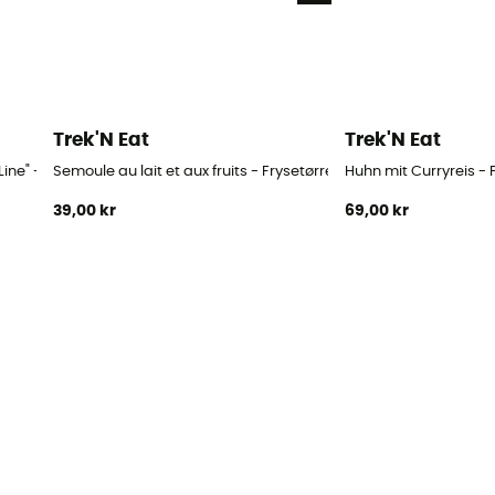
Trek'N Eat
Trek'N Eat
Line" - Frysetørret mad
Semoule au lait et aux fruits - Frysetørret mad
Huhn mit Curryreis -
39,00 kr
69,00 kr