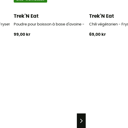
Trek'N Eat
Trek'N Eat
Frysetørret mad
Poudre pour boisson à base d'avoine - Frysetørret mad
Chili végétarien - Fr
99,00 kr
69,00 kr