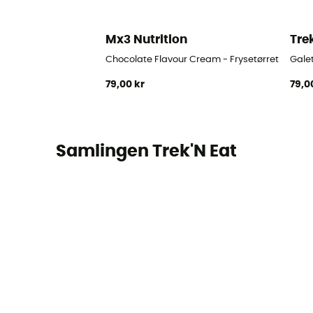
Mx3 Nutrition
Tre
Chocolate Flavour Cream - Frysetørret mad
Gale
79,00 kr
79,0
Samlingen Trek'N Eat