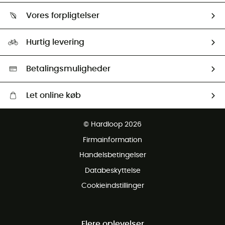
Om os
Returnering & Tilbagebetaling
Vores forpligtelser
HardGuides
Størrelsesguide
Vores foraftryk
Our ambassadors
Hurtig levering
Second hand
HardGreen Udvalg
Betalingsmuligheder
Let online køb
Gratis levering fra 1000 kr
© Hardloop 2026
Gratis retur inden for 100 dage
Firmainformation
Gratis Kundeservice
Handelsbetingelser
Databeskyttelse
Cookieindstillinger
Flere oplevelser