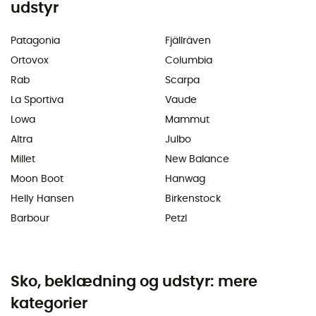
udstyr
Patagonia
Fjällräven
Ortovox
Columbia
Rab
Scarpa
La Sportiva
Vaude
Lowa
Mammut
Altra
Julbo
Millet
New Balance
Moon Boot
Hanwag
Helly Hansen
Birkenstock
Barbour
Petzl
Sko, beklædning og udstyr: mere
kategorier