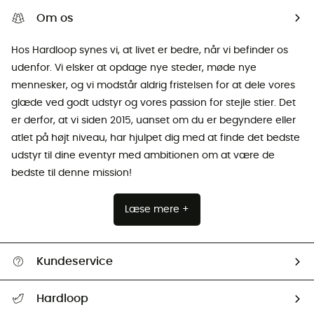
Om os
Hos Hardloop synes vi, at livet er bedre, når vi befinder os
udenfor. Vi elsker at opdage nye steder, møde nye
mennesker, og vi modstår aldrig fristelsen for at dele vores
glæde ved godt udstyr og vores passion for stejle stier. Det
er derfor, at vi siden 2015, uanset om du er begyndere eller
atlet på højt niveau, har hjulpet dig med at finde det bedste
udstyr til dine eventyr med ambitionen om at være de
bedste til denne mission!
Læse mere +
Kundeservice
FAQs & hjælp
Hardloop
Følge min pakke