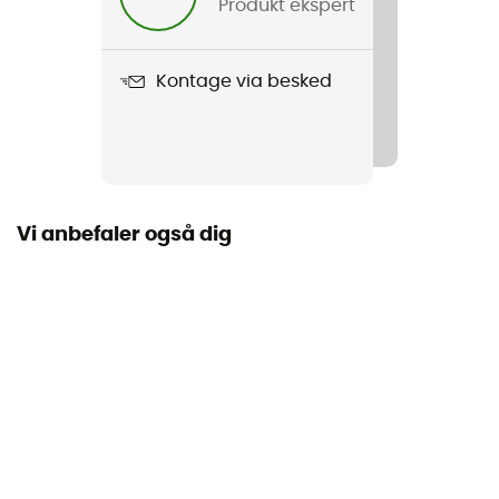
Produkt ekspert
Produkt
Polaris Optifuel & Fuel
Kontage via besked
Karakteristika
Sælges uden blækpatron
Materiale
Rustfrit stål, kobber og aluminium
Vi anbefaler også dig
Producentens garanti
2 år
Brændstofstype
Multibrændstof
Antal rum
1