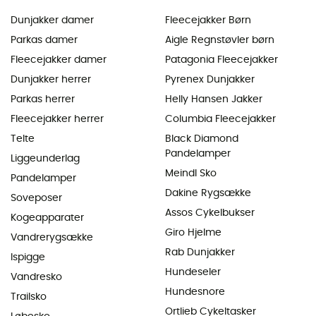
Dunjakker damer
Fleecejakker Børn
Parkas damer
Aigle Regnstøvler børn
Fleecejakker damer
Patagonia Fleecejakker
Dunjakker herrer
Pyrenex Dunjakker
Parkas herrer
Helly Hansen Jakker
Fleecejakker herrer
Columbia Fleecejakker
Telte
Black Diamond
Pandelamper
Liggeunderlag
Meindl Sko
Pandelamper
Dakine Rygsække
Soveposer
Assos Cykelbukser
Kogeapparater
Giro Hjelme
Vandrerygsække
Rab Dunjakker
Ispigge
Hundeseler
Vandresko
Hundesnore
Trailsko
Ortlieb Cykeltasker