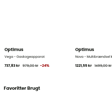
Tilbehør
Flaske, Vedligeholdelsesværktøj, Termisk reflektor,
Opbevaringspose
Optimus
Optimus
Vega - Gaskogeapparat
Nova - Multibrændsel
737,83 kr
979,00 kr
-24%
1221,55 kr
1499,00 kr
Favoritter Brugt