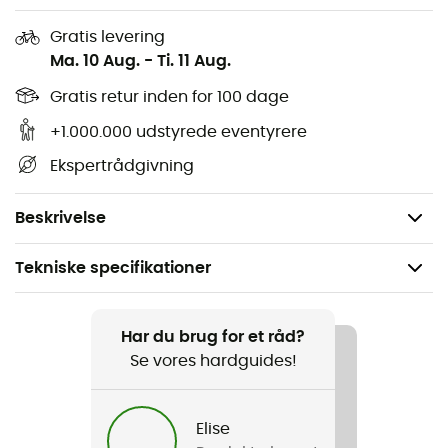
klimaet
Gratis levering
Dimensioner: 140 x 80 x 65 mm
Ma. 10 Aug.
-
Ti. 11 Aug.
Garanti: 2 år
Gratis retur inden for 100 dage
Materialer: Rustfrit stål, kobber og aluminium
+1.000.000 udstyrede eventyrere
Tilbehør: En FLIPSTOP™ pumpe, Multitool, en
vindskærm, en varmereflektor, et etui, reservedele
Ekspertrådgivning
og smøremiddel
Vægt: 475 g (inklusive pumpe)
Beskrivelse
Tekniske specifikationer
Anbefales til
Vandreture / Trekking / Bjergbestigning / Camping /
Har du brug for et råd?
Bivuak
Se vores hardguides!
Vægt
Elise
475 g