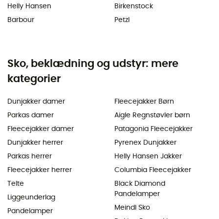
Helly Hansen
Birkenstock
Barbour
Petzl
Sko, beklædning og udstyr: mere
kategorier
Dunjakker damer
Fleecejakker Børn
Parkas damer
Aigle Regnstøvler børn
Fleecejakker damer
Patagonia Fleecejakker
Dunjakker herrer
Pyrenex Dunjakker
Parkas herrer
Helly Hansen Jakker
Fleecejakker herrer
Columbia Fleecejakker
Telte
Black Diamond
Pandelamper
Liggeunderlag
Meindl Sko
Pandelamper