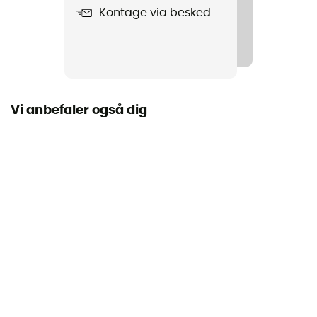
Kontage via besked
Produkt
Gravity Rope Bag
Label
Bluesign / PFC-Free
Vi anbefaler også dig