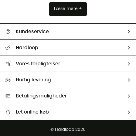
Læse mere +
Kundeservice
FAQs & hjælp
Hardloop
Følge min pakke
Om os
Returnering & Tilbagebetaling
Vores forpligtelser
HardGuides
Størrelsesguide
Vores foraftryk
Our ambassadors
Hurtig levering
Second hand
HardGreen Udvalg
Betalingsmuligheder
Let online køb
Gratis levering fra 1000 kr
© Hardloop 2026
Gratis retur inden for 100 dage