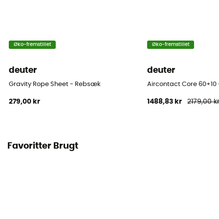
Øko-fremstillet
Øko-fremstillet
deuter
deuter
Gravity Rope Sheet - Rebsæk
Aircontact Core 60+10 
279,00 kr
1488,83 kr
2179,00 k
Favoritter Brugt