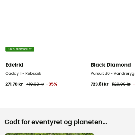
Øko-fremstillet
Edelrid
Black Diamond
Caddy II - Rebsæk
Pursuit 30 - Vandrery
271,70 kr
419,00 kr
-35%
723,81 kr
1129,00 kr
Godt for eventyret og planeten...