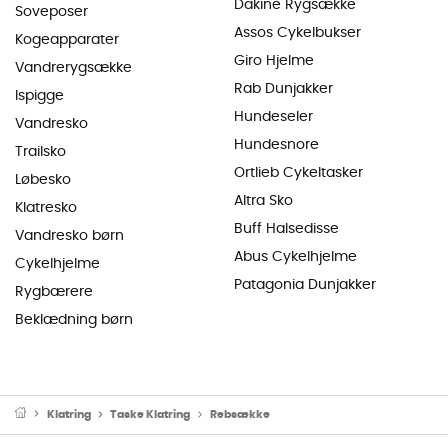
Dakine Rygsække
Soveposer
Assos Cykelbukser
Kogeapparater
Giro Hjelme
Vandrerygsække
Rab Dunjakker
Ispigge
Hundeseler
Vandresko
Hundesnore
Trailsko
Ortlieb Cykeltasker
Løbesko
Altra Sko
Klatresko
Buff Halsedisse
Vandresko børn
Abus Cykelhjelme
Cykelhjelme
Patagonia Dunjakker
Rygbærere
Beklædning børn
Klatring
Taske Klatring
Rebsække