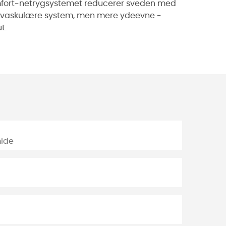
mfort-netrygsystemet reducerer sveden med
diovaskulære system, men mere ydeevne -
t.
mide