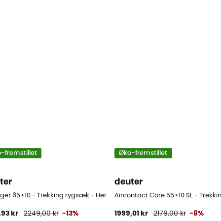
-fremstillet
Øko-fremstillet
ter
deuter
rer
ger 65+10 - Trekking rygsæk - Herrer
Aircontact Core 55+10 SL - Trekk
,93 kr
2249,00 kr
-13%
1999,01 kr
2179,00 kr
-8%