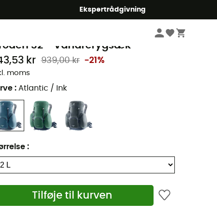
Ekspertrådgivning
Vandrebeklædning & Vandreudstyr
Vandrerygsække
euter
röden 32 - Vandrerygsæk
43,53 kr
939,00 kr
-21%
kl. moms
rve
:
Atlantic / Ink
ørrelse
:
Tilføje til kurven