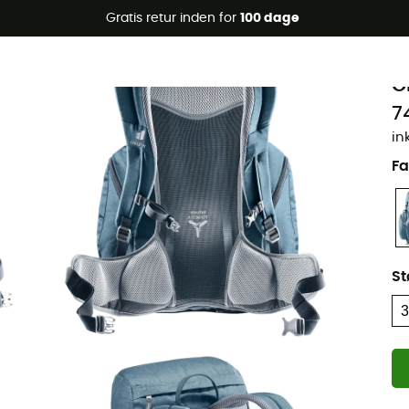
Gratis retur inden for
100 dage
Øko-fremstillet
d
G
7
in
Fa
St