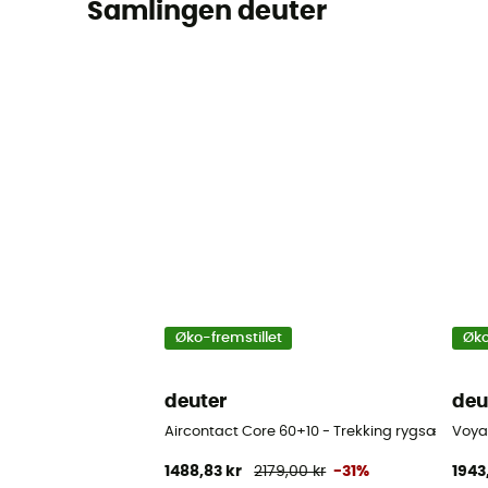
Samlingen deuter
Øko-fremstillet
Øko
deuter
deu
Aircontact Core 60+10 - Trekking rygsæk - Her
Voya
1488,83 kr
2179,00 kr
-31%
1943