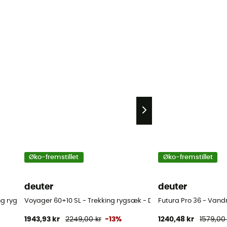
Øko-fremstillet
Øko-fremstillet
deuter
deuter
ing rygsæk - Damer
Voyager 60+10 SL - Trekking rygsæk - Damer
Futura Pro 36 - Vand
1943,93 kr
2249,00 kr
-13%
1240,48 kr
1579,00 