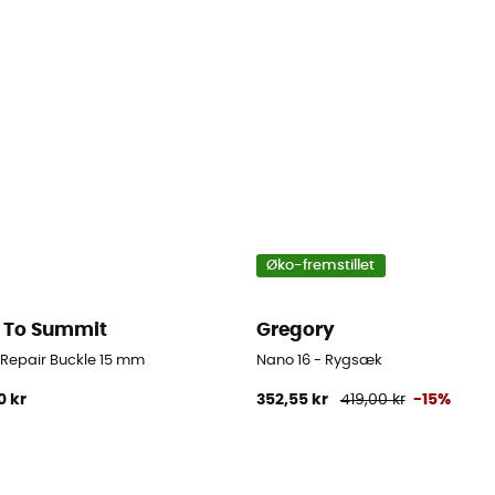
Øko-fremstillet
 To Summit
Gregory
d Repair Buckle 15 mm
Nano 16 - Rygsæk
0 kr
352,55 kr
419,00 kr
-15%