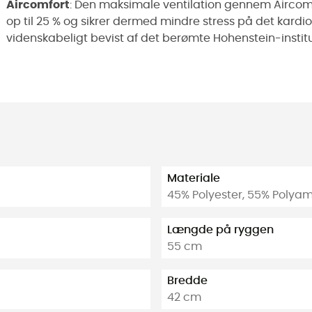
Aircomfort
: Den maksimale ventilation gennem Airco
op til 25 % og sikrer dermed mindre stress på det kar
videnskabeligt bevist af det berømte Hohenstein-institu
Materiale
45% Polyester, 55% Polya
Længde på ryggen
55 cm
Bredde
42 cm