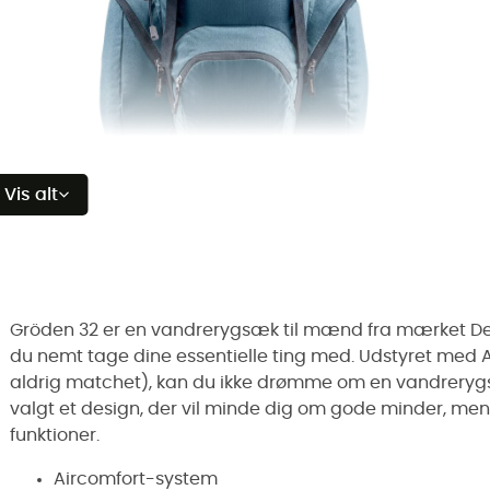
Vis alt
Gröden 32 er en vandrerygsæk til mænd fra mærket Deute
du nemt tage dine essentielle ting med. Udstyret med A
aldrig matchet), kan du ikke drømme om en vandrerygsæ
valgt et design, der vil minde dig om gode minder, men 
funktioner.
Aircomfort-system