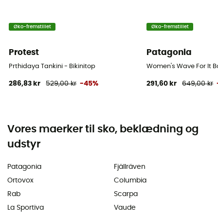
Øko-fremstillet
Øko-fremstillet
Protest
Patagonia
Prthidaya Tankini - Bikinitop
Women's Wave For It Bo
286,83 kr
529,00 kr
-45%
291,60 kr
649,00 kr
Vores maerker til sko, beklædning og
udstyr
Patagonia
Fjällräven
Ortovox
Columbia
Rab
Scarpa
La Sportiva
Vaude