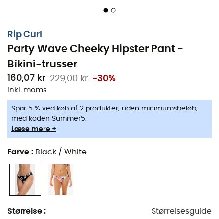
Rip Curl
Party Wave Cheeky Hipster Pant -
Bikini-trusser
160,07 kr
229,00 kr
-30%
inkl. moms
Klar til at fange sommerens bølger med elegance?
Spar 5 % ved køb af 2 produkter, uden minimumsbeløb,
Party Wave Cheeky Hipster bikini-trusserne
fra
Rip
med koden Summer5.
Curl
er din ideelle partner til at forvandle dine dage på
Læse mere +
stranden. Med sine
ruching-detaljer
tilføjer de et
diskret feminint touch, samtidig med at de tilbyder en
Farve
:
Black / White
forførende pasform, der harmonisk fremhæver din
silhuet.
Omhyggeligt designet, kombinerer disse bikini-trusser
komfort og æstetik
, så du kan nyde hvert øjeblik fuldt
Størrelse
:
Størrelsesguide
ud. Det diskret placerede metal-logo fra Rip Curl tilføjer