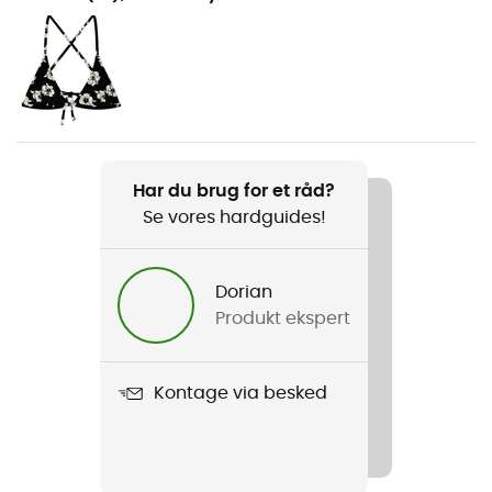
Vandsport
Køn
Dame
Produkt
Party Wave Cheeky Hipster Pant
Har du brug for et råd?
Se vores hardguides!
Materialer
86 % polyamide 14 % élasthanne
Dorian
Produkt ekspert
Kontage via besked