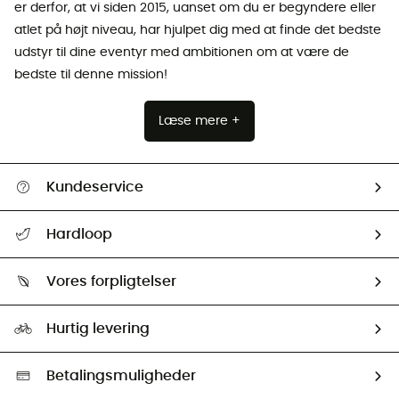
er derfor, at vi siden 2015, uanset om du er begyndere eller
atlet på højt niveau, har hjulpet dig med at finde det bedste
udstyr til dine eventyr med ambitionen om at være de
bedste til denne mission!
Læse mere +
Kundeservice
FAQs & hjælp
Hardloop
Følge min pakke
Om os
Returnering & Tilbagebetaling
Vores forpligtelser
HardGuides
Størrelsesguide
Vores foraftryk
Our ambassadors
Hurtig levering
Second hand
HardGreen Udvalg
Betalingsmuligheder