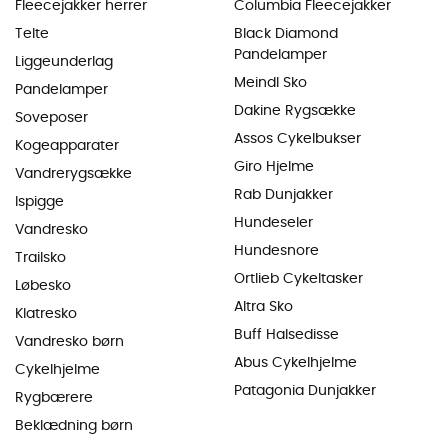
Fleecejakker herrer
Columbia Fleecejakker
Telte
Black Diamond
Pandelamper
Liggeunderlag
Meindl Sko
Pandelamper
Dakine Rygsække
Soveposer
Assos Cykelbukser
Kogeapparater
Giro Hjelme
Vandrerygsække
Rab Dunjakker
Ispigge
Hundeseler
Vandresko
Hundesnore
Trailsko
Ortlieb Cykeltasker
Løbesko
Altra Sko
Klatresko
Buff Halsedisse
Vandresko børn
Abus Cykelhjelme
Cykelhjelme
Patagonia Dunjakker
Rygbærere
Beklædning børn