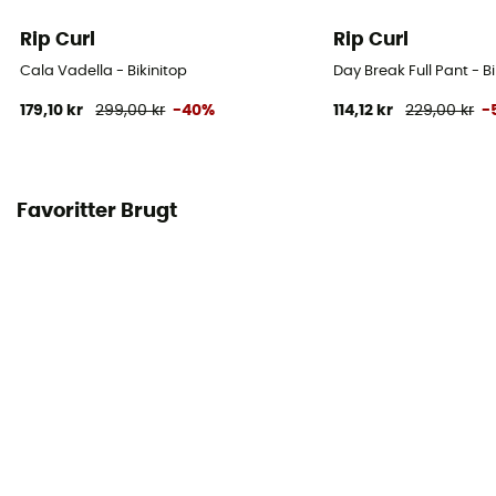
Rip Curl
Rip Curl
Cala Vadella - Bikinitop
Day Break Full Pant - Bi
179,10 kr
299,00 kr
-40%
114,12 kr
229,00 kr
-
Favoritter Brugt