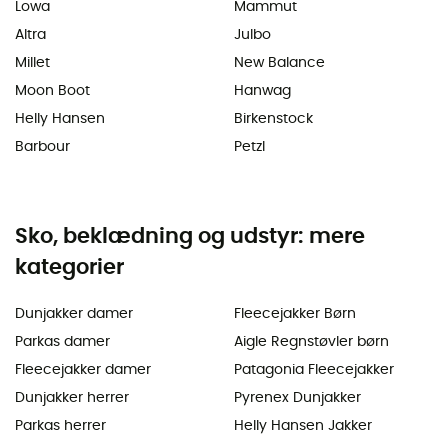
Lowa
Mammut
Altra
Julbo
Millet
New Balance
Moon Boot
Hanwag
Helly Hansen
Birkenstock
Barbour
Petzl
Sko, beklædning og udstyr: mere
kategorier
Dunjakker damer
Fleecejakker Børn
Parkas damer
Aigle Regnstøvler børn
Fleecejakker damer
Patagonia Fleecejakker
Dunjakker herrer
Pyrenex Dunjakker
Parkas herrer
Helly Hansen Jakker