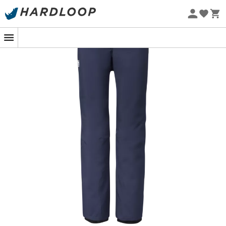
På de sneklædte pister ved Grands Montets er hvert
Øko-fremstillet
sving en ren fornøjelse, når du har
Millet skibukser
designet
til kvinder
på. Deres snit er tænkt til at
fremhæve din feminine silhuet
, med en
elastisk og
omsluttende ryg
, som giver dig en uovertruffen komfort.
Så kan du fokusere fuldt ud på skiløbet uden nogensinde
at blive generet af dit udstyr.
De lange skidage er en fornøjelse takket være deres
tovejs stretch-materiale
. Du nyder en
total
bevægelsesfrihed
, hvilket er essentielt for at tage ned
ad pisterne med stil. Og hvis solen beslutter sig for at
titte frem, er ventilationslynlåsene på siderne der for at
køle dig ned på ingen tid. En genial idé, der holder dig
frisk, selv under de mest intense nedkørsler.
Men det er ikke alt! Disse
skibukser
er fuldstændig
vandtætte, udstyret med integrerede gamacher for at
sige farvel til sne, der trænger ind. Selv den mest dristige
puddersne kan ikke stoppe dig. Så, er du klar til at