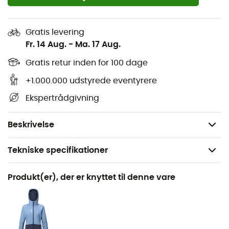
2 lynlåslommer til hænderne
Alle sømme er tapede
Gratis levering
Fr. 14 Aug.
-
Ma. 17 Aug.
Integrerede snefang med skridsikker kant
Gratis retur inden for 100 dage
Lynlåsgylp med klap, trykknap og hægte
+1.000.000 udstyrede eventyrere
Lynlåsåbninger til ventilation med netkile på
Ekspertrådgivning
siderne, enkelt skyder
Kantbeskyttere
Beskrivelse
Tekniske specifikationer
Anbefales til
Produkt(er), der er knyttet til denne vare
Ski
Køn
Dame