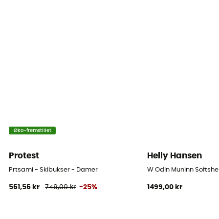
Snit
Standard
Label
PFC-Free
Lommer
3 lommer
Isolering
Øko-fremstillet
Syntetisk isolering
Protest
Helly Hansen
Materialer
Doublure : 100% Polyester / Extérieur : Polyester 7%
Prtsami - Skibukser - Damer
W Odin Muninn Softshel
/Polyamide 93%
561,56 kr
749,00 kr
-25%
1499,00 kr
RECCO® reflekser
Nej