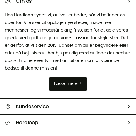
Om os
Hos Hardloop synes vi, at livet er bedre, når vi befinder os
udenfor. Vi elsker at opdage nye steder, møde nye
mennesker, og vi modstår aldrig fristelsen for at dele vores
glæde ved godt udstyr og vores passion for stejle stier. Det
er derfor, at vi siden 2015, uanset om du er begyndere eller
atlet på højt niveau, har hjulpet dig med at finde det bedste
udstyr til dine eventyr med ambitionen om at være de
bedste til denne mission!
Læse mere +
Kundeservice
FAQs & hjælp
Hardloop
Følge min pakke
Om os