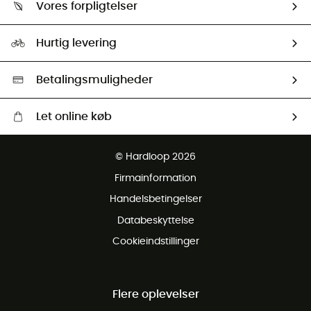
Returnering & Tilbagebetaling
Vores forpligtelser
HardGuides
Størrelsesguide
Vores foraftryk
Our ambassadors
Hurtig levering
Second hand
HardGreen Udvalg
Betalingsmuligheder
Let online køb
Gratis levering fra 1000 kr
© Hardloop 2026
Gratis retur inden for 100 dage
Firmainformation
Gratis Kundeservice
Handelsbetingelser
Databeskyttelse
Cookieindstillinger
Flere oplevelser