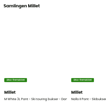
Samlingen Millet
Snegamacher
Ja
Ventilations lynlåse
Ja
Øko-fremstillet
Øko-fremstillet
Millet
Millet
M White 3L Pant - Ski touring bukser - Damer
Nallo II Pant - Skibuks