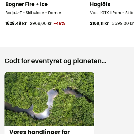
Bogner Fire + Ice
Haglöfs
Borja4-T - Skibukser - Damer
Vassi GTX II Pant - Sk
1628,48 kr
2969,00 kr
-45%
2159,11 kr
3599,00 kr
Godt for eventyret og planeten...
Vores handlinger for