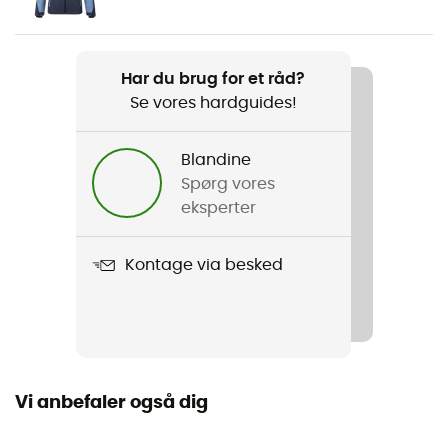
Vægt
581 g
Har du brug for et råd?
Se vores hardguides!
Produkt
Grands Montets Pant
Blandine
Vandtæthed
Spørg vores
Ja
eksperter
Schmerber-niveau
Kontage via besked
20 000 mm
Niveau af åndbarhed
20 000 g/m²/24h
Vi anbefaler også dig
Vindjakke
Ja