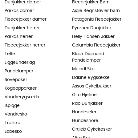
Dunjakker damer
Fleecejakker Børn
Parkas damer
Aigle Regnstøvler børn
Fleecejakker damer
Patagonia Fleecejakker
Dunjakker herrer
Pyrenex Dunjakker
Parkas herrer
Helly Hansen Jakker
Fleecejakker herrer
Columbia Fleecejakker
Telte
Black Diamond
Pandelamper
Liggeunderlag
Meindl Sko
Pandelamper
Dakine Rygsække
Soveposer
Assos Cykelbukser
Kogeapparater
Giro Hjelme
Vandrerygsække
Rab Dunjakker
Ispigge
Hundeseler
Vandresko
Hundesnore
Trailsko
Ortlieb Cykeltasker
Løbesko
Altra Sko