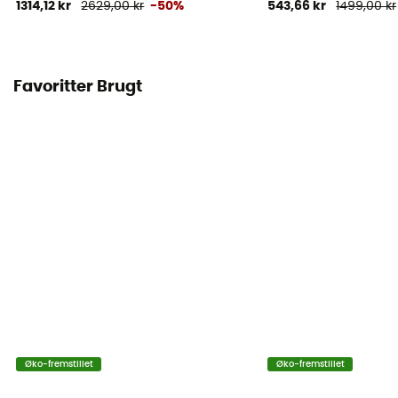
1314,12 kr
2629,00 kr
-50%
543,66 kr
1499,00 kr
Favoritter Brugt
Øko-fremstillet
Øko-fremstillet