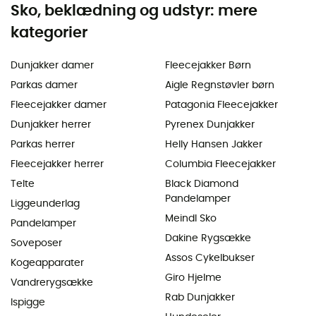
Sko, beklædning og udstyr: mere
kategorier
Dunjakker damer
Fleecejakker Børn
Parkas damer
Aigle Regnstøvler børn
Fleecejakker damer
Patagonia Fleecejakker
Dunjakker herrer
Pyrenex Dunjakker
Parkas herrer
Helly Hansen Jakker
Fleecejakker herrer
Columbia Fleecejakker
Telte
Black Diamond
Pandelamper
Liggeunderlag
Meindl Sko
Pandelamper
Dakine Rygsække
Soveposer
Assos Cykelbukser
Kogeapparater
Giro Hjelme
Vandrerygsække
Rab Dunjakker
Ispigge