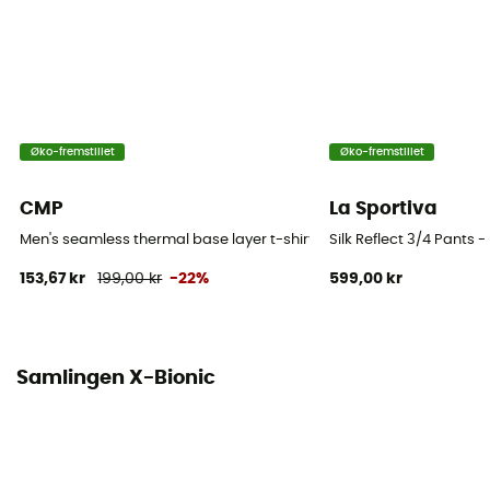
Øko-fremstillet
Øko-fremstillet
CMP
La Sportiva
Men's seamless thermal base layer t-shirt - Undertøj - Herrer
Silk Reflect 3/4 Pants -
153,67 kr
199,00 kr
-22%
599,00 kr
Samlingen X-Bionic