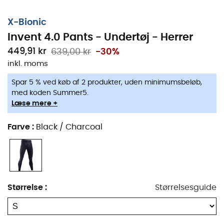
X-Bionic
Invent 4.0 Pants - Undertøj - Herrer
449,91 kr
639,00 kr
-30%
inkl. moms
Spar 5 % ved køb af 2 produkter, uden minimumsbeløb,
med koden Summer5.
Læse mere +
Når vinteren sætter ind, og bjergtoppene er dækket af
sne, er det essentielt at være godt udstyret for at
Farve
:
Black / Charcoal
fortsætte med at udforske naturen. Undertøj til mænd
X-Bionic Invent 4.0 er din perfekte allierede til at klare
kulden med komfort og sindsro, hvad enten det er til en
vandretur i bjergene eller en langrendstur.
Størrelse
:
Størrelsesguide
Dette tekniske undertøj ved, hvordan man holder dine
ben varme takket være den innovative
varmebevaringsteknologi. 3D Bionic Sphere-systemet