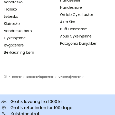
Hundeseler
Vandresko
Hundesnore
Trailsko
Ortlieb Cykeltasker
Løbesko
Altra Sko
Klatresko
Buff Halsedisse
Vandresko børn
Abus Cykelhjelme
Cykelhjelme
Patagonia Dunjakker
Rygbærere
Beklædning børn
Herrer
Beklædning herrer
Undertøj herrer
Thermo Undertøj he
Gratis levering fra 1000 kr
Gratis retur inden for 100 dage
Kulstofneutral