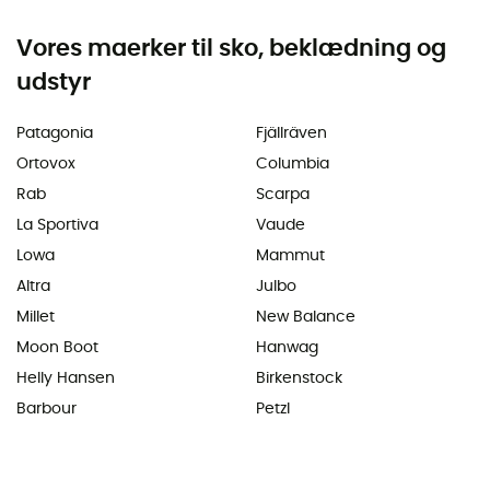
Vores maerker til sko, beklædning og
udstyr
Patagonia
Fjällräven
Ortovox
Columbia
Rab
Scarpa
La Sportiva
Vaude
Lowa
Mammut
Altra
Julbo
Millet
New Balance
Moon Boot
Hanwag
Helly Hansen
Birkenstock
Barbour
Petzl