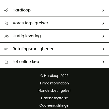
FAQs & hjælp
Hardloop
Følge min pakke
Om os
Returnering & Tilbagebetaling
Vores forpligtelser
HardGuides
Størrelsesguide
Vores foraftryk
Our ambassadors
Hurtig levering
Second hand
HardGreen Udvalg
Betalingsmuligheder
Let online køb
Gratis levering fra 1000 kr
© Hardloop 2026
Gratis retur inden for 100 dage
Firmainformation
Gratis Kundeservice
Handelsbetingelser
Databeskyttelse
Cookieindstillinger