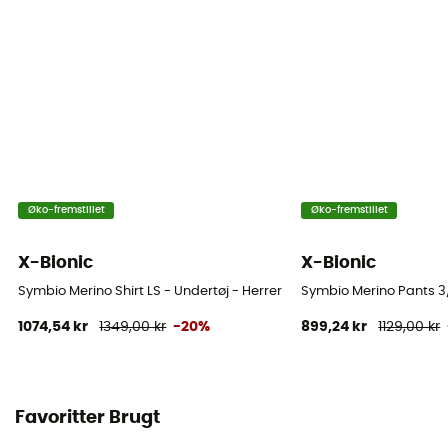
Øko-fremstillet
Øko-fremstillet
X-Bionic
X-Bionic
Symbio Merino Shirt LS - Undertøj - Herrer
Symbio Merino Pants 3/
1074,54 kr
1349,00 kr
-20%
899,24 kr
1129,00 kr
Favoritter Brugt