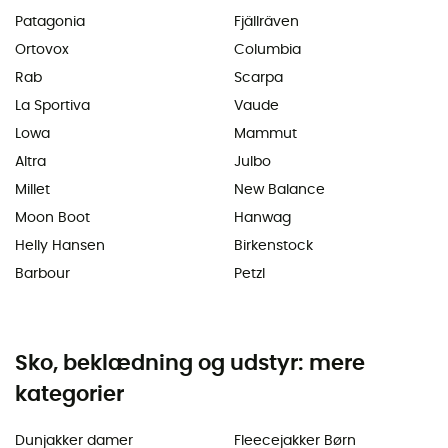
Patagonia
Fjällräven
Ortovox
Columbia
Rab
Scarpa
La Sportiva
Vaude
Lowa
Mammut
Altra
Julbo
Millet
New Balance
Moon Boot
Hanwag
Helly Hansen
Birkenstock
Barbour
Petzl
Sko, beklædning og udstyr: mere
kategorier
Dunjakker damer
Fleecejakker Børn