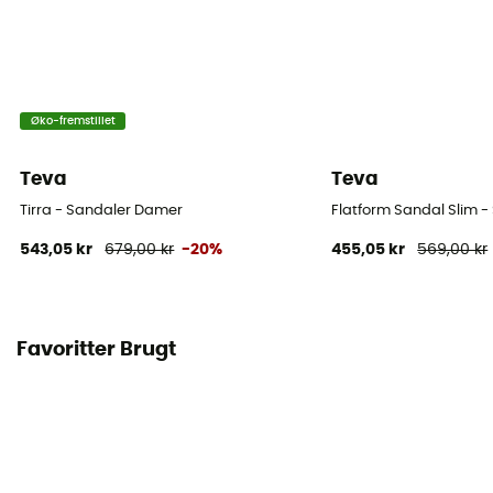
Øko-fremstillet
Teva
Teva
Tirra - Sandaler Damer
Flatform Sandal Slim 
543,05 kr
679,00 kr
-20%
455,05 kr
569,00 kr
Favoritter Brugt