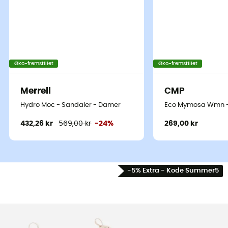
Øko-fremstillet
Øko-fremstillet
Merrell
CMP
Hydro Moc - Sandaler - Damer
Eco Mymosa Wmn -
432,26 kr
569,00 kr
-24%
269,00 kr
-5% Extra - Kode Summer5