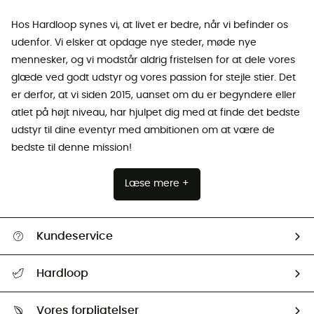
Hos Hardloop synes vi, at livet er bedre, når vi befinder os
udenfor. Vi elsker at opdage nye steder, møde nye
mennesker, og vi modstår aldrig fristelsen for at dele vores
glæde ved godt udstyr og vores passion for stejle stier. Det
er derfor, at vi siden 2015, uanset om du er begyndere eller
atlet på højt niveau, har hjulpet dig med at finde det bedste
udstyr til dine eventyr med ambitionen om at være de
bedste til denne mission!
Læse mere +
Kundeservice
FAQs & hjælp
Hardloop
Følge min pakke
Om os
Returnering & Tilbagebetaling
Vores forpligtelser