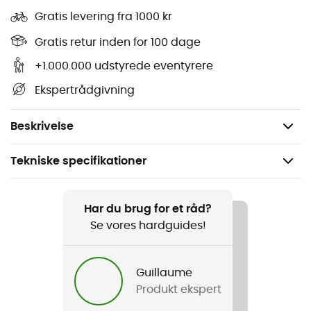
Stropper i 100 % genanvendt REPREVE® polyester
Gratis levering fra 1000 kr
nylon
Gratis retur inden for 100 dage
Forstærkninger i 53 % genanvendt polyester
+1.000.000 udstyrede eventyrere
Øvre sål og mellemsål består af 30 % genanvendt
Ekspertrådgivning
EVA
Ydersål i 50 % genanvendt gummi
Beskrivelse
Tekniske specifikationer
Anbefales til
Vandreture / Rejse / Det daglige liv
Har du brug for et råd?
Se vores hardguides!
Køn
Dame
Guillaume
Produkt ekspert
Vægt
2 x 170 g