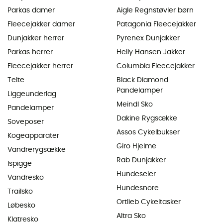
Parkas damer
Aigle Regnstøvler børn
Fleecejakker damer
Patagonia Fleecejakker
Dunjakker herrer
Pyrenex Dunjakker
Parkas herrer
Helly Hansen Jakker
Fleecejakker herrer
Columbia Fleecejakker
Telte
Black Diamond
Pandelamper
Liggeunderlag
Meindl Sko
Pandelamper
Dakine Rygsække
Soveposer
Assos Cykelbukser
Kogeapparater
Giro Hjelme
Vandrerygsække
Rab Dunjakker
Ispigge
Hundeseler
Vandresko
Hundesnore
Trailsko
Ortlieb Cykeltasker
Løbesko
Altra Sko
Klatresko