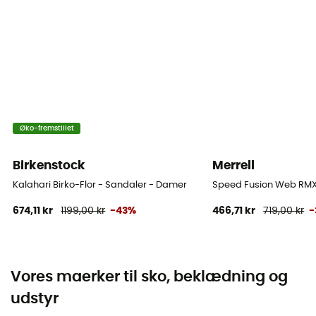
Øko-fremstillet
Birkenstock
Merrell
Kalahari Birko-Flor - Sandaler - Damer
Speed Fusion Web RMX
674,11 kr
1199,00 kr
-43%
466,71 kr
719,00 kr
-
Vores maerker til sko, beklædning og
udstyr