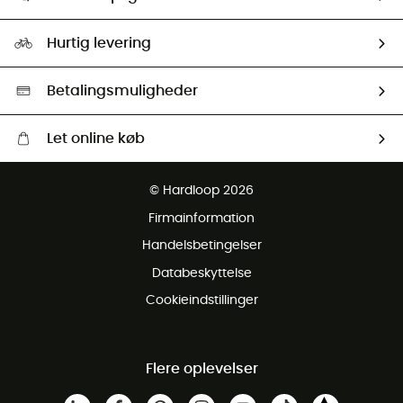
HardGuides
Størrelsesguide
Vores foraftryk
Our ambassadors
Hurtig levering
Second hand
HardGreen Udvalg
Betalingsmuligheder
Let online køb
Gratis levering fra 1000 kr
© Hardloop 2026
Gratis retur inden for 100 dage
Firmainformation
Gratis Kundeservice
Handelsbetingelser
Databeskyttelse
Cookieindstillinger
Flere oplevelser