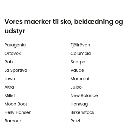
Vores maerker til sko, beklædning og
udstyr
Patagonia
Fjällräven
Ortovox
Columbia
Rab
Scarpa
La Sportiva
Vaude
Lowa
Mammut
Altra
Julbo
Millet
New Balance
Moon Boot
Hanwag
Helly Hansen
Birkenstock
Barbour
Petzl