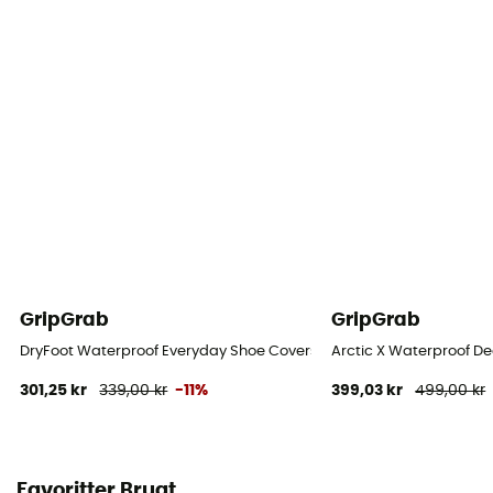
GripGrab
GripGrab
DryFoot Waterproof Everyday Shoe Covers 2 - Oversko
Arctic X Waterproof D
301,25 kr
339,00 kr
-11%
399,03 kr
499,00 kr
Favoritter Brugt