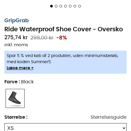
GripGrab
Ride Waterproof Shoe Cover - Oversko
275,74 kr
299,00 kr
-8%
inkl. moms
Spar 5 % ved køb af 2 produkter, uden minimumsbeløb,
med koden Summer5.
Læse mere +
Farve
:
Black
De
Ride Waterproof Shoe Cover
fra
Grip Grab
er
designet til at holde dine fødder komfortable, selv under
Størrelse
:
Størrelsesguide
en tur til Aravis-passet i våde forhold.
Ride Waterproof
Shoe Cover
har en polar fleece-konstruktion med