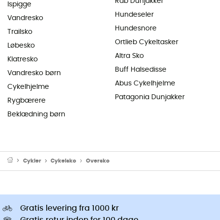
Rab Dunjakker
Ispigge
Hundeseler
Vandresko
Hundesnore
Trailsko
Ortlieb Cykeltasker
Løbesko
Altra Sko
Klatresko
Buff Halsedisse
Vandresko børn
Abus Cykelhjelme
Cykelhjelme
Patagonia Dunjakker
Rygbærere
Beklædning børn
Cykler
Cykelsko
Oversko
Gratis levering fra 1000 kr
Gratis retur inden for 100 dage