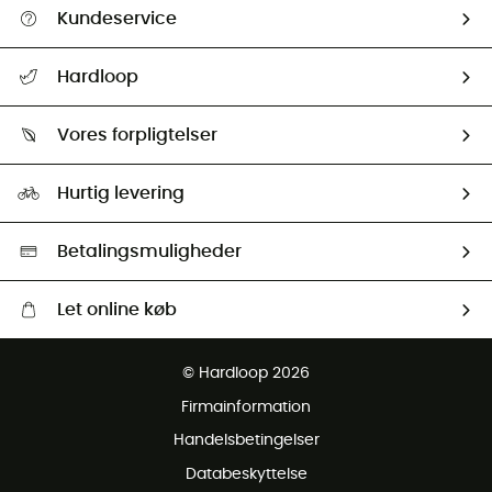
Kundeservice
FAQs & hjælp
Hardloop
Følge min pakke
Om os
Returnering & Tilbagebetaling
Vores forpligtelser
HardGuides
Størrelsesguide
Vores foraftryk
Our ambassadors
Hurtig levering
Second hand
HardGreen Udvalg
Betalingsmuligheder
Let online køb
Gratis levering fra 1000 kr
© Hardloop 2026
Gratis retur inden for 100 dage
Firmainformation
Gratis Kundeservice
Handelsbetingelser
Databeskyttelse