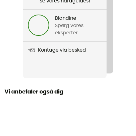
Se vores hardguides!
Produkt
Ride Waterproof Shoe Cover
Blandine
Spørg vores
Karakteristika
eksperter
Renforts en Kevlar®
Kontage via besked
Vandtæthed
Vandafvisende
Vindjakke
Ja
Vi anbefaler også dig
Materialer
100% polyester
Reflekterende elementer
Ja