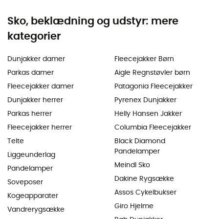
Sko, beklædning og udstyr: mere
kategorier
Dunjakker damer
Fleecejakker Børn
Parkas damer
Aigle Regnstøvler børn
Fleecejakker damer
Patagonia Fleecejakker
Dunjakker herrer
Pyrenex Dunjakker
Parkas herrer
Helly Hansen Jakker
Fleecejakker herrer
Columbia Fleecejakker
Telte
Black Diamond
Pandelamper
Liggeunderlag
Meindl Sko
Pandelamper
Dakine Rygsække
Soveposer
Assos Cykelbukser
Kogeapparater
Giro Hjelme
Vandrerygsække