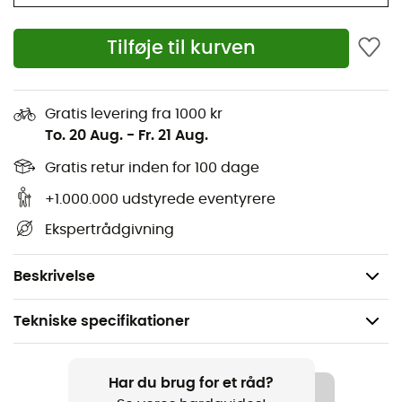
vandtæt belægning, hvilket giver total beskyttelse mod
moderat regn. Kort sagt, disse
Oversko
fra
Grip Grab
vil
Tilføje til kurven
være din bedste allierede, når du cykler under våde
forhold!
Materialer: 100 % polyester
Gratis levering fra 1000 kr
To. 20 Aug.
-
Fr. 21 Aug.
Reflekterende grafik
Forstærkninger i Kevlar®
Gratis retur inden for 100 dage
Velcrolukning
+1.000.000 udstyrede eventyrere
Vindtæt
Ekspertrådgivning
Let isolation
Beskyttelse mod moderat regn
Beskrivelse
Tekniske specifikationer
Anbefales til
Cykel
Har du brug for et råd?