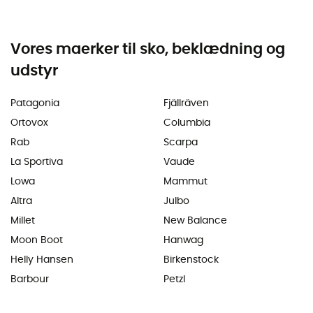
Vores maerker til sko, beklædning og
udstyr
Patagonia
Fjällräven
Ortovox
Columbia
Rab
Scarpa
La Sportiva
Vaude
Lowa
Mammut
Altra
Julbo
Millet
New Balance
Moon Boot
Hanwag
Helly Hansen
Birkenstock
Barbour
Petzl