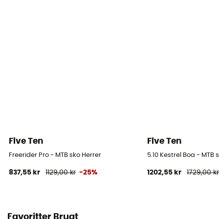
Five Ten
Five Ten
Freerider Pro - MTB sko Herrer
5.10 Kestrel Boa - MTB 
837,55 kr
1129,00 kr
-25%
1202,55 kr
1729,00 k
Favoritter Brugt