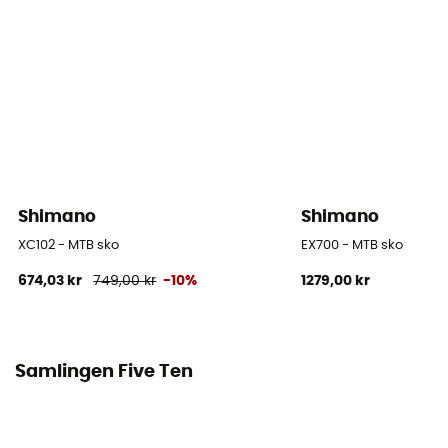
Skafthøjde
Lavt skaft
Lukkesystem
Snører
Årstid
Höst/vinter / Vår/sommar
Shimano
Shimano
Kompatibilitet med automatiske pedaler
XC102 - MTB sko
EX700 - MTB sko
Nej
674,03 kr
749,00 kr
-10%
1279,00 kr
Reflekterende elementer
Nej
Samlingen Five Ten