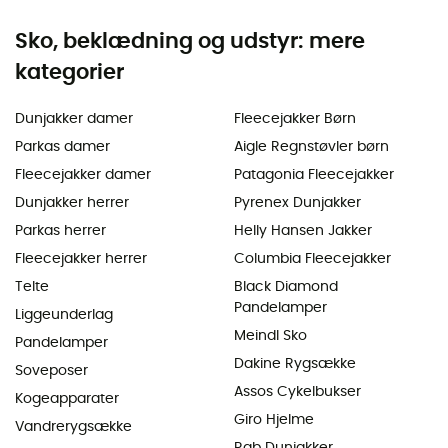
Sko, beklædning og udstyr: mere
kategorier
Dunjakker damer
Fleecejakker Børn
Parkas damer
Aigle Regnstøvler børn
Fleecejakker damer
Patagonia Fleecejakker
Dunjakker herrer
Pyrenex Dunjakker
Parkas herrer
Helly Hansen Jakker
Fleecejakker herrer
Columbia Fleecejakker
Telte
Black Diamond
Pandelamper
Liggeunderlag
Meindl Sko
Pandelamper
Dakine Rygsække
Soveposer
Assos Cykelbukser
Kogeapparater
Giro Hjelme
Vandrerygsække
Rab Dunjakker