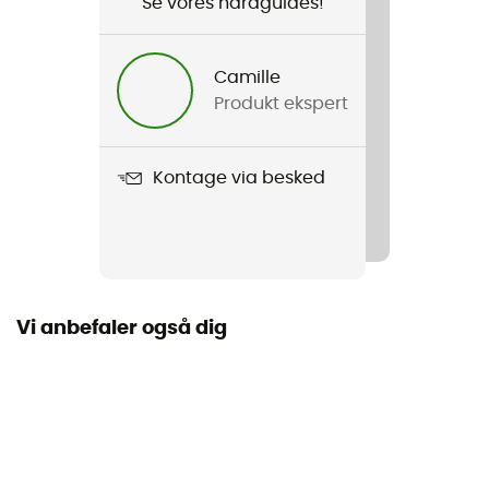
Se vores hardguides!
Køn
Herre
Camille
Produkt ekspert
Produkt
Sleuth
Kontage via besked
Mellemsål
EVA
Udtagelig indersål
Nej
Vi anbefaler også dig
For
Tekstil
Ydersål
Caoutchouc / Stealth® Marathon