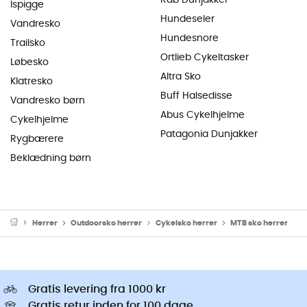
Ispigge
Hundeseler
Vandresko
Hundesnore
Trailsko
Ortlieb Cykeltasker
Løbesko
Altra Sko
Klatresko
Buff Halsedisse
Vandresko børn
Abus Cykelhjelme
Cykelhjelme
Patagonia Dunjakker
Rygbærere
Beklædning børn
Herrer
Outdoorsko herrer
Cykelsko herrer
MTB sko herrer
Gratis levering fra 1000 kr
Gratis retur inden for 100 dage