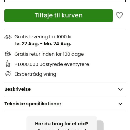
cykel, vælg komfort i alle situationer med
Sleuth
fra
Five
Ten
!
Tilføje til kurven
Overdel i læder og lærred
Foring: tekstil
Gratis levering fra 1000 kr
Standard pasform
Lø. 22 Aug.
-
Ma. 24 Aug.
Snørelukning
Gratis retur inden for 100 dage
Ydersål i ikke-afmærkende Stealth® Marathon
gummi
+1.000.000 udstyrede eventyrere
Mellemsål i EVA
Ekspertrådgivning
Cupsole sål i gummi
Dotty™ design
Beskrivelse
Tekniske specifikationer
Anbefales til
Mountainbike
Har du brug for et råd?