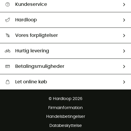
Kundeservice
FAQs & hjælp
Hardloop
Følge min pakke
Om os
Returnering & Tilbagebetaling
Vores forpligtelser
HardGuides
Størrelsesguide
Vores foraftryk
Our ambassadors
Hurtig levering
Second hand
HardGreen Udvalg
Betalingsmuligheder
Let online køb
Gratis levering fra 1000 kr
© Hardloop 2026
Gratis retur inden for 100 dage
Firmainformation
Gratis Kundeservice
Handelsbetingelser
Databeskyttelse