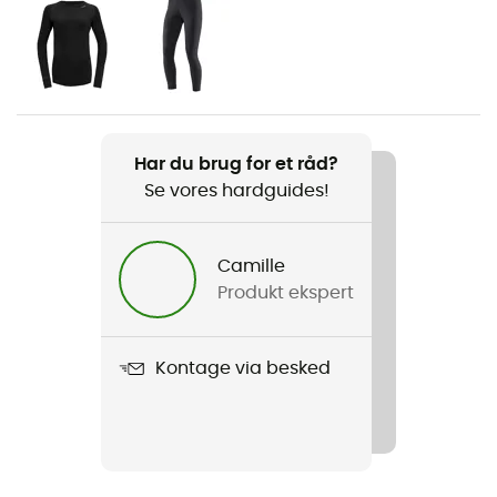
Køn
Dame
Vægt
235 g / m2
Har du brug for et råd?
Se vores hardguides!
Produkt
Expedition Woman Zip Neck
Camille
Snit
Produkt ekspert
Standard
Label
Kontage via besked
Økomateriale / Europæisk oprindelsesgaranti
Termisk beskyttelse
Ja