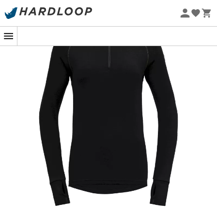
-5% Extra - Kode Summer5
Øko-fremstillet