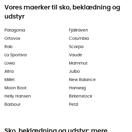
Vores maerker til sko, beklædning og
udstyr
Patagonia
Fjällräven
Ortovox
Columbia
Rab
Scarpa
La Sportiva
Vaude
Lowa
Mammut
Altra
Julbo
Millet
New Balance
Moon Boot
Hanwag
Helly Hansen
Birkenstock
Barbour
Petzl
Sko, beklædning og udstyr: mere