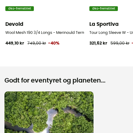
Øko-fremstillet
Øko-fremstillet
Devold
La Sportiva
Wool Mesh 190 3/4 Longs - Merinould Termostrømpebukser - Dame
Tour Long Sleeve W - 
449,10 kr
749,00 kr
-40%
321,62 kr
599,00 kr
Godt for eventyret og planeten...