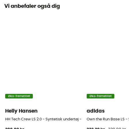
Vi anbefaler også dig
Materialer
100% Merino Wool
Øko-fremstillet
Øko-fremstillet
Helly Hansen
adidas
HH Tech Crew LS 2.0 - Syntetisk undertøj - Damer
Own the Run Base LS - 