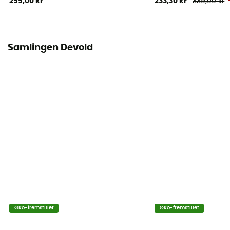
299,00 kr
233,30 kr
339,00 kr
Samlingen Devold
Øko-fremstillet
Øko-fremstillet