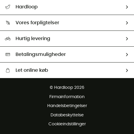
FAQs & hjælp
Hardloop
Følge min pakke
Om os
Returnering & Tilbagebetaling
Vores forpligtelser
HardGuides
Størrelsesguide
Vores foraftryk
Our ambassadors
Hurtig levering
Second hand
HardGreen Udvalg
Betalingsmuligheder
Let online køb
Gratis levering fra 1000 kr
© Hardloop 2026
Gratis retur inden for 100 dage
Firmainformation
Gratis Kundeservice
Handelsbetingelser
Databeskyttelse
Cookieindstillinger