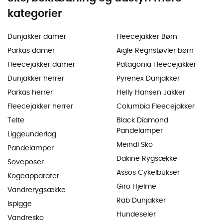
kategorier
Dunjakker damer
Fleecejakker Børn
Parkas damer
Aigle Regnstøvler børn
Fleecejakker damer
Patagonia Fleecejakker
Dunjakker herrer
Pyrenex Dunjakker
Parkas herrer
Helly Hansen Jakker
Fleecejakker herrer
Columbia Fleecejakker
Telte
Black Diamond
Pandelamper
Liggeunderlag
Meindl Sko
Pandelamper
Dakine Rygsække
Soveposer
Assos Cykelbukser
Kogeapparater
Giro Hjelme
Vandrerygsække
Rab Dunjakker
Ispigge
Hundeseler
Vandresko