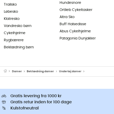
Hundesnore
Trailsko
Ortlieb Cykeltasker
Løbesko
Altra Sko
Klatresko
Buff Halsedisse
Vandresko børn
Abus Cykelhjelme
Cykelhjelme
Patagonia Dunjakker
Rygbærere
Beklædning børn
Damer
Beklædning damer
Undertøj damer
Thermo Undertøj 
Gratis levering fra 1000 kr
Gratis retur inden for 100 dage
Kulstofneutral