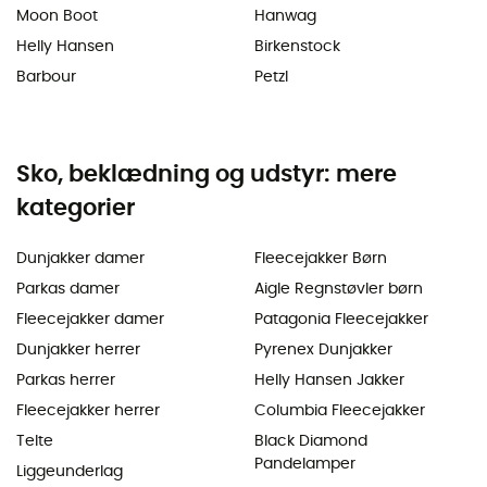
Moon Boot
Hanwag
Helly Hansen
Birkenstock
Barbour
Petzl
Sko, beklædning og udstyr: mere
kategorier
Dunjakker damer
Fleecejakker Børn
Parkas damer
Aigle Regnstøvler børn
Fleecejakker damer
Patagonia Fleecejakker
Dunjakker herrer
Pyrenex Dunjakker
Parkas herrer
Helly Hansen Jakker
Fleecejakker herrer
Columbia Fleecejakker
Telte
Black Diamond
Pandelamper
Liggeunderlag