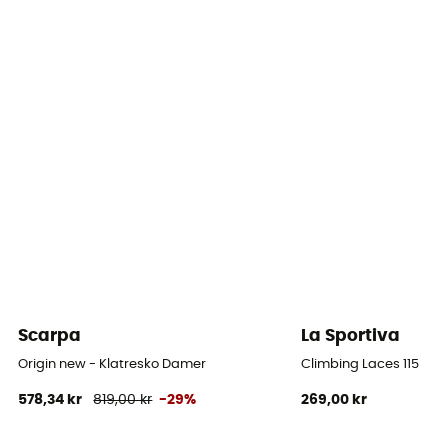
Vibram / Vibram® XS Grip 2
Lukkesystem
Velcro
Skaftmateriale
Mikrofiber, mocka
Vandresko
Sko med burrebånd
Spænding bagpå
Lidt
Scarpa
La Sportiva
Sålens tykkelse
Origin new - Klatresko Damer
Climbing Laces 115
3,5 mm
578,34 kr
819,00 kr
-29%
269,00 kr
Fodbredde