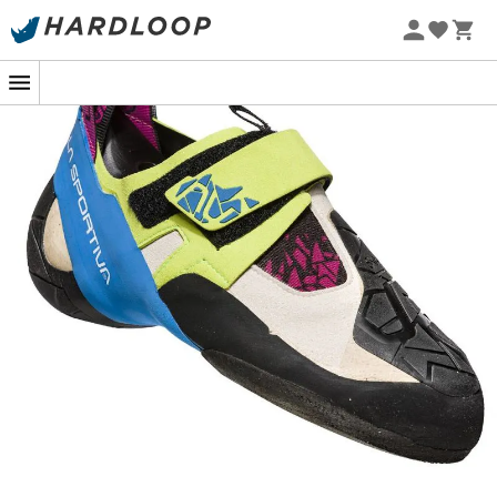
Skwama
fra
La Sportiva
er
klatresko
til
kvinder
,
designet til
brug på klippe
, i
klatrehaller
, på
stejle
vægge
eller
plader
. For klatrere, der ikke går på
kompromis, er disse
sko
af
høj teknisk kvalitet
. Meget
fleksible takket være den nye konstruktion af
sålen
, er
disse
hyperfølsomme og omsluttende sko
i stand til at
støtte klatrere i deres
mest tekniske bevægelser på
overhæng
. Den
overdel i ruskind og mikrofiber
har en
konstruktion, der giver en ideel omslutning af foden
uden stive eller tomme punkter. Ved vridning opnås
maksimal stabilitet takket være den
innovative