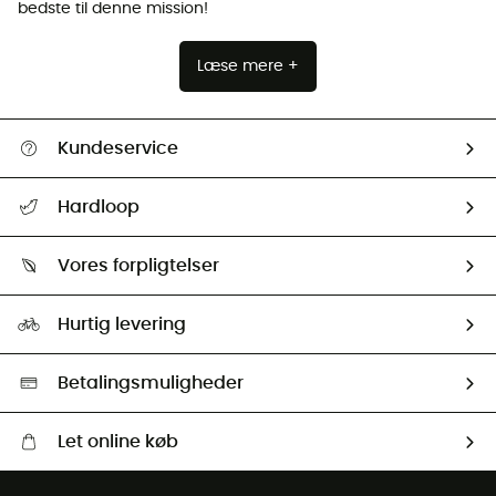
bedste til denne mission!
Læse mere +
Kundeservice
FAQs & hjælp
Hardloop
Følge min pakke
Om os
Returnering & Tilbagebetaling
Vores forpligtelser
HardGuides
Størrelsesguide
Vores foraftryk
Our ambassadors
Hurtig levering
Second hand
HardGreen Udvalg
Betalingsmuligheder
Let online køb
Gratis levering fra 1000 kr