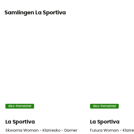
Normal
Samlingen La Sportiva
Mulighed for udskiftning af sålen
Ja
Krumning
Medium
Øko-fremstillet
Øko-fremstillet
La Sportiva
La Sportiva
Skwama Woman - Klatresko - Damer
Futura Woman - Klatr