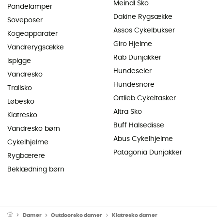
Meindl Sko
Pandelamper
Dakine Rygsække
Soveposer
Assos Cykelbukser
Kogeapparater
Giro Hjelme
Vandrerygsække
Rab Dunjakker
Ispigge
Hundeseler
Vandresko
Hundesnore
Trailsko
Ortlieb Cykeltasker
Løbesko
Altra Sko
Klatresko
Buff Halsedisse
Vandresko børn
Abus Cykelhjelme
Cykelhjelme
Patagonia Dunjakker
Rygbærere
Beklædning børn
Damer
Outdoorsko damer
Klatresko damer