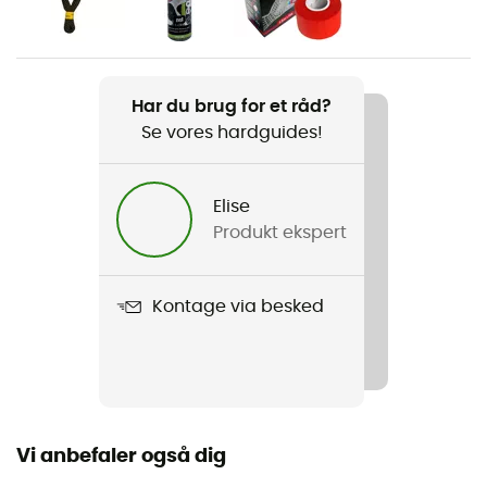
Køn
Dame
Vægt
Har du brug for et råd?
2 x 210 g
Se vores hardguides!
Produkt
Skwama
Elise
Produkt ekspert
Karakteristika
Gummi för spetsen
Kontage via besked
Anvendt teknologi
P3 System (permanent power plateform) / S-Heel™️
Sålens stivhed
Blød
Vi anbefaler også dig
Ydersål