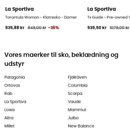
La Sportiva
La Sportiva
Tarantula Woman - Klatresko - Damer
Tx Guide - Pre-owned V
535,88 kr
849,00 kr
-36%
539,50 kr
1079,00 kr
Vores maerker til sko, beklædning og
udstyr
Patagonia
Fjällräven
Ortovox
Columbia
Rab
Scarpa
La Sportiva
Vaude
Lowa
Mammut
Altra
Julbo
Millet
New Balance