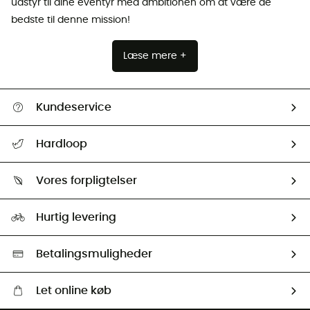
udstyr til dine eventyr med ambitionen om at være de
bedste til denne mission!
Læse mere +
Kundeservice
FAQs & hjælp
Hardloop
Følge min pakke
Om os
Returnering & Tilbagebetaling
Vores forpligtelser
HardGuides
Størrelsesguide
Vores foraftryk
Our ambassadors
Hurtig levering
Second hand
HardGreen Udvalg
Betalingsmuligheder
Let online køb