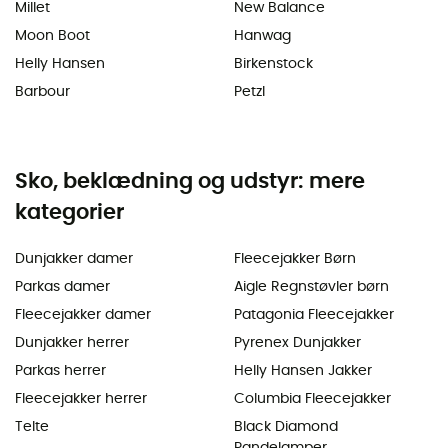
Millet
New Balance
Moon Boot
Hanwag
Helly Hansen
Birkenstock
Barbour
Petzl
Sko, beklædning og udstyr: mere
kategorier
Dunjakker damer
Fleecejakker Børn
Parkas damer
Aigle Regnstøvler børn
Fleecejakker damer
Patagonia Fleecejakker
Dunjakker herrer
Pyrenex Dunjakker
Parkas herrer
Helly Hansen Jakker
Fleecejakker herrer
Columbia Fleecejakker
Telte
Black Diamond
Pandelamper