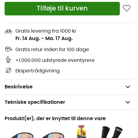
In-Mold konstruktion med EPS-foring
Tilføje til kurven
Occipital støtte: Roc Loc 5.5
Teknologi: Mips
Helomsluttende skal
Gratis levering fra 1000 kr
Fr. 14 Aug.
-
Ma. 17 Aug.
Anti-mikrobiel CoolFit polstring
Letvægtsrem med Slimline spænde
Gratis retur inden for 100 dage
32 ventilationskanaler
+1.000.000 udstyrede eventyrere
Certificering: CPSC
Ekspertrådgivning
Størrelser: S: 51-55 - M: 55-59 - L: 59-63
Vægt: 260 g
Beskrivelse
Tekniske specifikationer
Anbefales til
Produkt(er), der er knyttet til denne vare
Landevejscykler
Køn