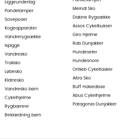
Liggeunderlag
Meindl Sko
Pandelamper
Dakine Rygsække
Soveposer
Assos Cykelbukser
Kogeapparater
Giro Hjelme
Vandrerygsække
Rab Dunjakker
Ispigge
Hundeseler
Vandresko
Hundesnore
Trailsko
Ortlieb Cykeltasker
Løbesko
Altra Sko
Klatresko
Buff Halsedisse
Vandresko børn
Abus Cykelhjelme
Cykelhjelme
Patagonia Dunjakker
Rygbærere
Beklædning børn