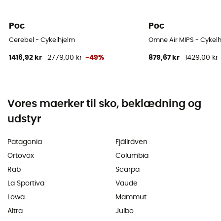
Poc
Poc
Cerebel - Cykelhjelm
Omne Air MIPS - Cykel
1416,92 kr
2779,00 kr
-49%
879,67 kr
1429,00 kr
Vores maerker til sko, beklædning og
udstyr
Patagonia
Fjällräven
Ortovox
Columbia
Rab
Scarpa
La Sportiva
Vaude
Lowa
Mammut
Altra
Julbo