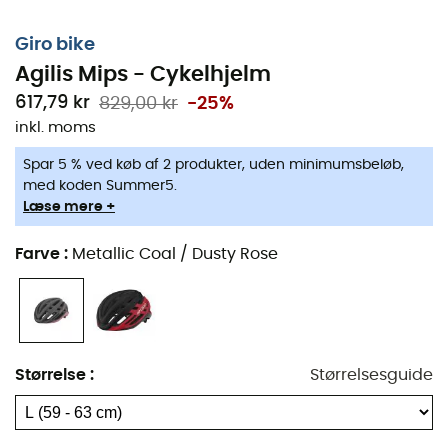
Giro bike
Agilis Mips - Cykelhjelm
617,79 kr
829,00 kr
-25%
inkl. moms
Spar 5 % ved køb af 2 produkter, uden minimumsbeløb,
Det perfekte valg for
mænd
, der søger en
multisport
med koden Summer5.
cykelhjelm
, både beskyttende og ventileret:
Agilis
Læse mere +
designet af
Giro
vil imponere mange! Dens justering er
sikker takket være
Roc Loc 5.5
systemet, der kan justeres
Farve
:
Metallic Coal / Dusty Rose
med en drejeknap, som kombinerer meget præcise
justeringer af pasform og positionering for at sikre
vedvarende støtte og komfort. Den holdbare skal
kombineret med
In-Mold
konstruktionen og
Mips®
teknologien giver fremragende beskyttelse i tilfælde af
Størrelse
:
Størrelsesguide
stød.
Foring
i
EPS-skum
, mange ventilationskanaler og
let vægt vil overbevise dig om at vælge
Agilis Mips
!