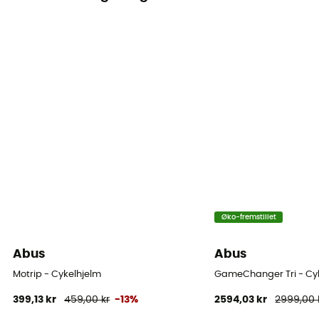
In Mold
Lukkesystem
Spænde
Polstring
Antibakteriel
Ventilation
Wind Tunnel™
Reflekterende elementer
Øko-fremstillet
Nej
Abus
Abus
Skrogmateriale
Polycarbonate
Motrip - Cykelhjelm
GameChanger Tri - Cy
399,13 kr
459,00 kr
-13%
2594,03 kr
2999,00 
Visir