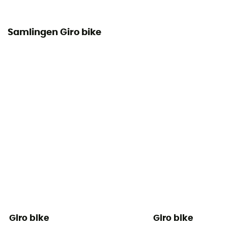
Nej
Certificering
Samlingen Giro bike
CE-standard
Personligt beskyttelsesudstyr
PPE - Category 2
Giro bike
Giro bike