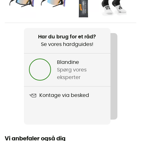
Herre
Vægt
280 g
Har du brug for et råd?
Se vores hardguides!
Produkt
Agilis Mips
Blandine
Anvendt teknologi
Spørg vores
Mips
eksperter
Indvendig skal
Kontage via besked
E.P.S
Udvendig skal
In Mold
Vi anbefaler også dig
Skalkonstruktion