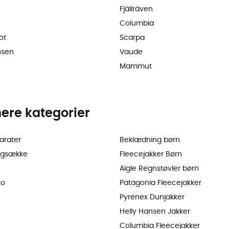
Fjällräven
Columbia
ot
Scarpa
nsen
Vaude
Mammut
ere kategorier
arater
Beklædning børn
ygsække
Fleecejakker Børn
Aigle Regnstøvler børn
ko
Patagonia Fleecejakker
Pyrenex Dunjakker
Helly Hansen Jakker
Columbia Fleecejakker