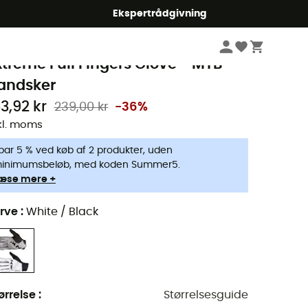
Ekspertrådgivning
Herrer
Beklædning herrer
Handsker herrer
MTB Handsker herrer
orthwave
xtreme Full Fingers Glove - MTB
andsker
53,92 kr
239,00 kr
-36%
kl. moms
par 5 % ved køb af 2 produkter, uden
inimumsbeløb, med koden Summer5.
æse mere +
rve
:
White / Black
ørrelse
:
Størrelsesguide