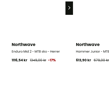
Northwave
Northwave
Enduro Mid 2 - MTB sko - Herrer
Hammer Junior - MTB
1116,54 kr
1349,00 kr
-17%
613,90 kr
679,00 k