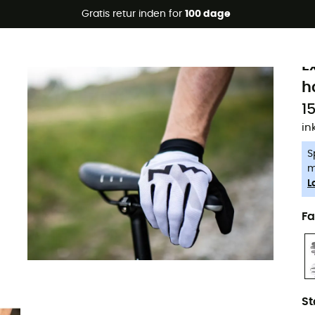
Gratis retur inden for
100 dage
-5% Extra - Kode Summer5
N
E
h
1
in
S
m
L
Fa
St