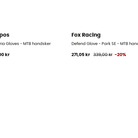
pos
Fox Racing
ria Gloves - MTB handsker
Defend Glove - Park SE - MTB han
00 kr
271,05 kr
339,00 kr
-20%