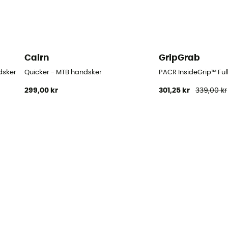
Cairn
GripGrab
dsker
Quicker - MTB handsker
PACR InsideGrip™ Ful
299,00 kr
301,25 kr
339,00 kr