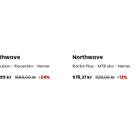
thwave
Northwave
ution - Racersko - Herrer
Rockit Plus - MTB sko - Herrer
,95 kr
1689,00 kr
-24%
978,37 kr
1129,00 kr
-13%