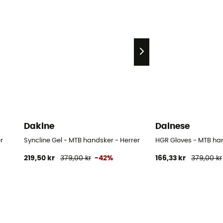
Dakine
Dainese
r
Syncline Gel - MTB handsker - Herrer
HGR Gloves - MTB ha
219,50 kr
379,00 kr
-42%
166,33 kr
379,00 kr