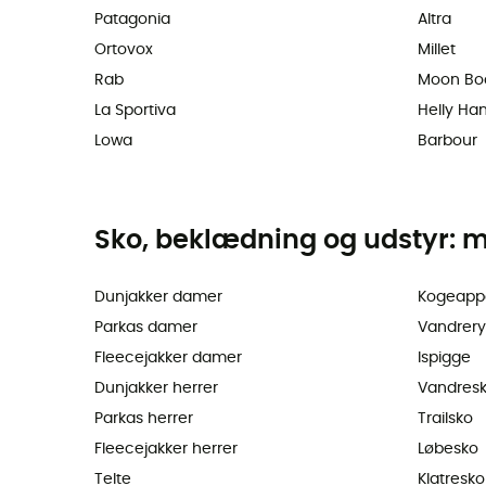
Patagonia
Altra
Ortovox
Millet
Rab
Moon Bo
La Sportiva
Helly Ha
Lowa
Barbour
Sko, beklædning og udstyr: m
Dunjakker damer
Kogeapp
Parkas damer
Vandrer
Fleecejakker damer
Ispigge
Dunjakker herrer
Vandres
Parkas herrer
Trailsko
Fleecejakker herrer
Løbesko
Telte
Klatresko