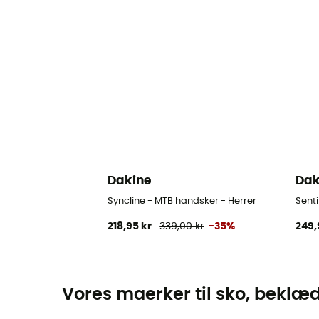
Dakine
Dak
Syncline - MTB handsker - Herrer
Senti
218,95 kr
339,00 kr
-35%
249,
Vores maerker til sko, beklæ