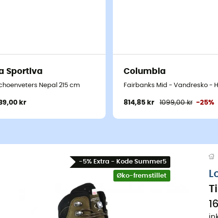
a Sportiva
Columbia
 Herrer
choenveters Nepal 215 cm
Fairbanks Mid - Vandresko - H
39,00 kr
814,85 kr
1099,00 kr
-25%
-5% Extra - Kode Summer5
L
Øko-fremstillet
T
1
in