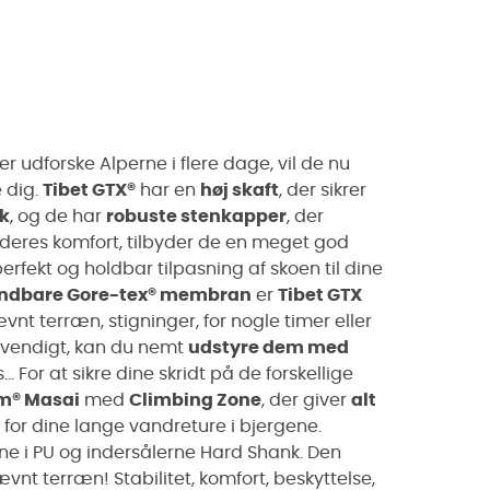
r udforske Alperne i flere dage, vil de nu
e dig.
Tibet GTX®
har en
høj skaft
, der sikrer
k
, og de har
robuste stenkapper
, der
 deres komfort, tilbyder de en meget god
erfekt og holdbar tilpasning af skoen til dine
åndbare Gore-tex® membran
er
Tibet GTX
ævnt terræn, stigninger, for nogle timer eller
dvendigt, kan du nemt
udstyre dem med
.. For at sikre dine skridt på de forskellige
m® Masai
med
Climbing Zone
, der giver
alt
for dine lange vandreture i bjergene.
e i PU og indersålerne Hard Shank. Den
nt terræn! Stabilitet, komfort, beskyttelse,