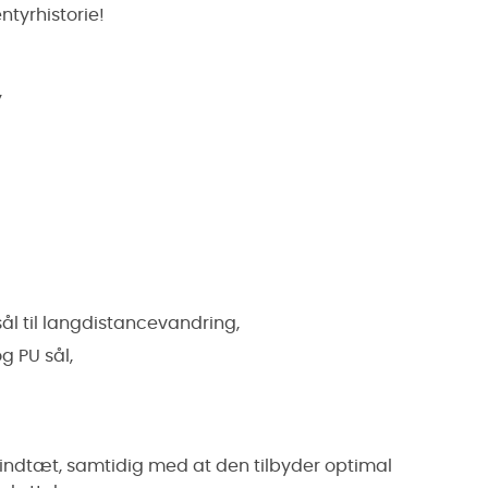
entyrhistorie!
,
l til langdistancevandring,
 PU sål,
indtæt, samtidig med at den tilbyder optimal