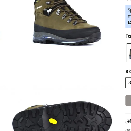
S
m
L
Fa
Sk