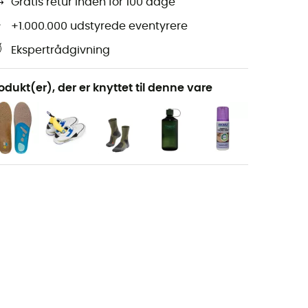
Gratis retur inden for 100 dage
+1.000.000 udstyrede eventyrere
Ekspertrådgivning
odukt(er), der er knyttet til denne vare