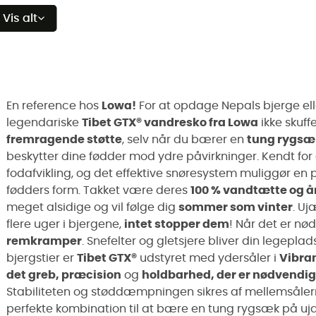
Vis alt
En reference hos
Lowa!
For at opdage Nepals bjerge elle
legendariske
Tibet GTX® vandresko fra Lowa
ikke skuff
fremragende støtte
, selv når du bærer en
tung rygsæ
beskytter dine fødder mod ydre påvirkninger. Kendt for
fodafvikling, og det effektive snøresystem muliggør en p
fødders form. Takket være deres
100 % vandtætte og 
meget alsidige og vil følge dig
sommer som vinter
. Uj
flere uger i bjergene,
intet stopper dem
! Når det er nø
remkramper
. Snefelter og gletsjere bliver din legeplads.
bjergstier er
Tibet GTX®
udstyret med ydersåler i
Vibra
det greb, præcision
og
holdbarhed, der er nødvendig
Stabiliteten og støddæmpningen sikres af mellemsålern
perfekte kombination til at bære en tung rygsæk på ujæv