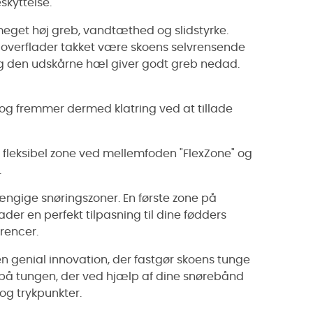
kyttelse.
 meget høj greb, vandtæthed og slidstyrke.
 overflader takket være skoens selvrensende
 og den udskårne hæl giver godt greb nedad.
n og fremmer dermed klatring ved at tillade
e fleksibel zone ved mellemfoden "FlexZone" og
.
ngige snøringszoner. En første zone på
ader en perfekt tilpasning til dine fødders
rencer.
en genial innovation, der fastgør skoens tunge
et på tungen, der ved hjælp af dine snørebånd
g trykpunkter.