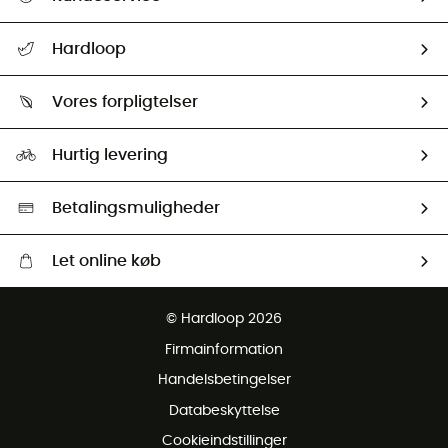
FAQs & hjælp
Hardloop
Følge min pakke
Om os
Returnering & Tilbagebetaling
Vores forpligtelser
HardGuides
Størrelsesguide
Vores foraftryk
Our ambassadors
Hurtig levering
Second hand
HardGreen Udvalg
Betalingsmuligheder
Let online køb
Gratis levering fra 1000 kr
© Hardloop 2026
Gratis retur inden for 100 dage
Firmainformation
Gratis Kundeservice
Handelsbetingelser
Databeskyttelse
Cookieindstillinger