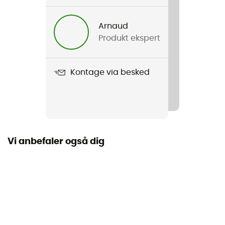
Køn
Barn
Arnaud
Produkt ekspert
Produkt
Capture 6/5 Hood Front Zip Junior
Kontage via besked
Ærmer
Lange
Hætte
Ja
Vi anbefaler også dig
Placering af lynlås
Lynlås foran
Materialer
80 % neopren, 20 % polyamid
Type af våddragt