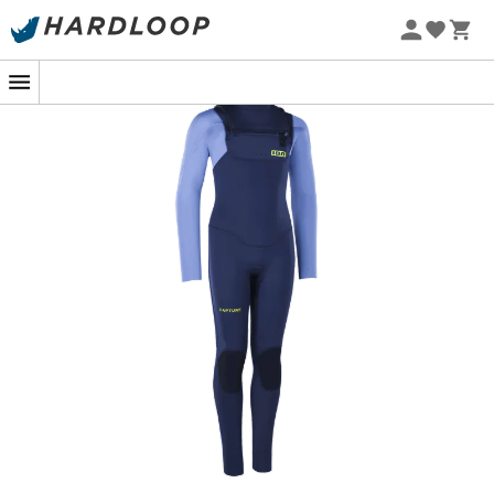
Nyt
-5% Extra - Kode Summer5