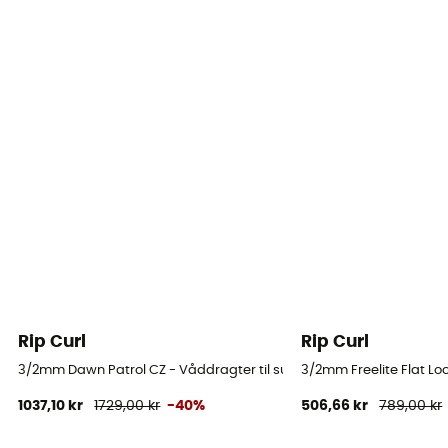
Rip Curl
Rip Curl
3/2mm Dawn Patrol CZ - Våddragter til surf - Barn
3/2mm Freelite Flat Loc
1037,10 kr
1729,00 kr
-40%
506,66 kr
789,00 kr