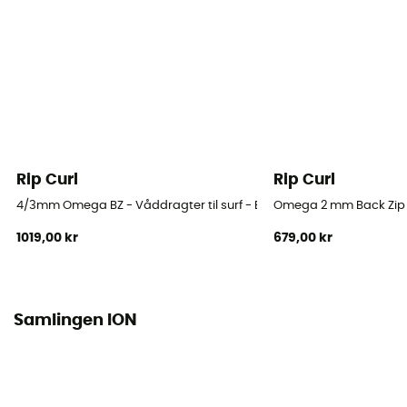
Komplet
Ærmelængde
Lange ærmer
Tykkelse
6/5 mm
Rip Curl
Rip Curl
Vandtemperatur
4/3mm Omega BZ - Våddragter til surf - Barn
Omega 2 mm Back Zip Sp
0°C – 10°C
1019,00 kr
679,00 kr
Syning
GBS (Cousue / collée)
Samlingen ION