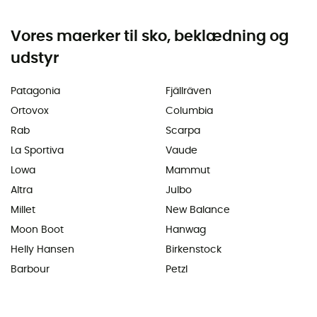
Vores maerker til sko, beklædning og
udstyr
Patagonia
Fjällräven
Ortovox
Columbia
Rab
Scarpa
La Sportiva
Vaude
Lowa
Mammut
Altra
Julbo
Millet
New Balance
Moon Boot
Hanwag
Helly Hansen
Birkenstock
Barbour
Petzl