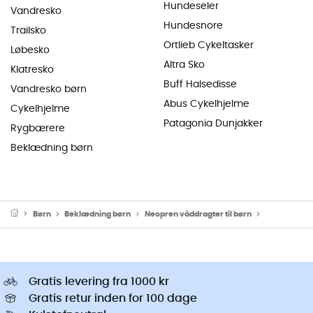
Hundeseler
Vandresko
Hundesnore
Trailsko
Ortlieb Cykeltasker
Løbesko
Altra Sko
Klatresko
Buff Halsedisse
Vandresko børn
Abus Cykelhjelme
Cykelhjelme
Patagonia Dunjakker
Rygbærere
Beklædning børn
Børn
Beklædning børn
Neopren våddragter til børn
Våddragter ti
Gratis levering fra 1000 kr
Gratis retur inden for 100 dage