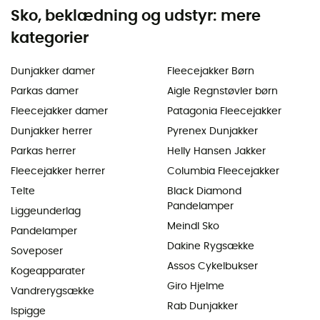
Sko, beklædning og udstyr: mere
kategorier
Dunjakker damer
Fleecejakker Børn
Parkas damer
Aigle Regnstøvler børn
Fleecejakker damer
Patagonia Fleecejakker
Dunjakker herrer
Pyrenex Dunjakker
Parkas herrer
Helly Hansen Jakker
Fleecejakker herrer
Columbia Fleecejakker
Telte
Black Diamond
Pandelamper
Liggeunderlag
Meindl Sko
Pandelamper
Dakine Rygsække
Soveposer
Assos Cykelbukser
Kogeapparater
Giro Hjelme
Vandrerygsække
Rab Dunjakker
Ispigge