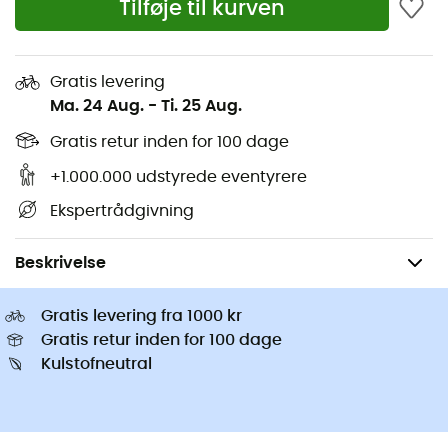
Tilføje til kurven
Altra Sko
Klatresko
Buff Halsedisse
Vandresko børn
Abus Cykelhjelme
Cykelhjelme
Gratis levering
Patagonia Dunjakker
Rygbærere
Ma. 24 Aug.
-
Ti. 25 Aug.
Beklædning børn
Gratis retur inden for 100 dage
+1.000.000 udstyrede eventyrere
Ekspertrådgivning
Damer
Outdoorsko damer
Klatresko damer
Beskrivelse
Gratis levering fra 1000 kr
Gratis retur inden for 100 dage
Kulstofneutral