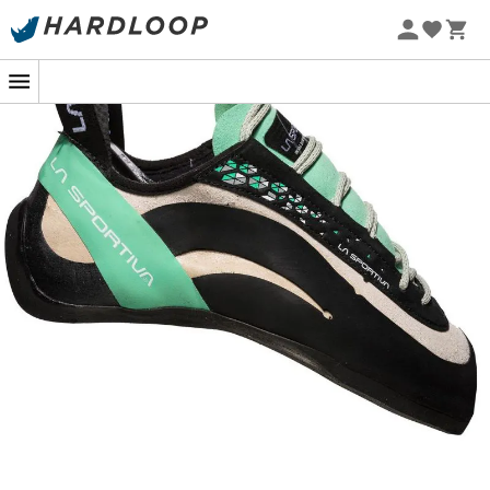
Patagonia
Fjällräven
Ortovox
Columbia
Rab
Scarpa
La Sportiva
Vaude
Lowa
Mammut
Altra
Julbo
Millet
New Balance
Moon Boot
Hanwag
Helly Hansen
Birkenstock
Barbour
Petzl
Sko, beklædning og udstyr: mere
kategorier