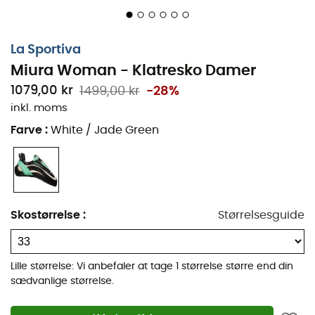
Dunjakker damer
Fleecejakker Børn
Parkas damer
Aigle Regnstøvler børn
Fleecejakker damer
Patagonia Fleecejakker
La Sportiva
Dunjakker herrer
Pyrenex Dunjakker
Miura Woman - Klatresko Damer
Parkas herrer
Helly Hansen Jakker
1079,00 kr
1499,00 kr
-28%
Fleecejakker herrer
Columbia Fleecejakker
inkl. moms
Telte
Black Diamond
Farve
:
White / Jade Green
Pandelamper
Liggeunderlag
Meindl Sko
Pandelamper
Dakine Rygsække
Soveposer
Assos Cykelbukser
Kogeapparater
Skostørrelse
:
Størrelsesguide
Giro Hjelme
Vandrerygsække
Rab Dunjakker
Ispigge
Hundeseler
Vandresko
Lille størrelse: Vi anbefaler at tage 1 størrelse større end din
Hundesnore
sædvanlige størrelse.
Trailsko
Ortlieb Cykeltasker
Løbesko