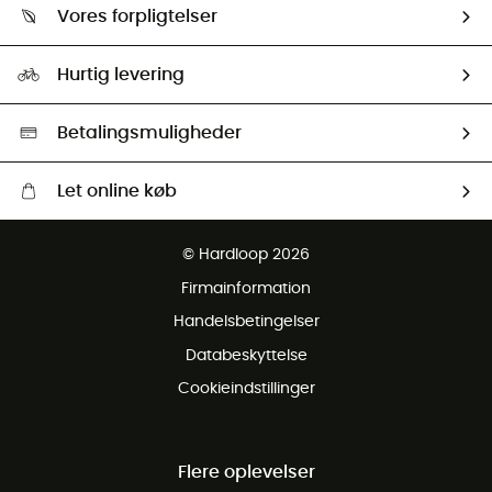
Returnering & Tilbagebetaling
Vores forpligtelser
HardGuides
Størrelsesguide
Vores foraftryk
Our ambassadors
Hurtig levering
Second hand
HardGreen Udvalg
Betalingsmuligheder
Let online køb
Gratis levering fra 1000 kr
© Hardloop 2026
Gratis retur inden for 100 dage
Firmainformation
Gratis Kundeservice
Handelsbetingelser
Databeskyttelse
Cookieindstillinger
Flere oplevelser