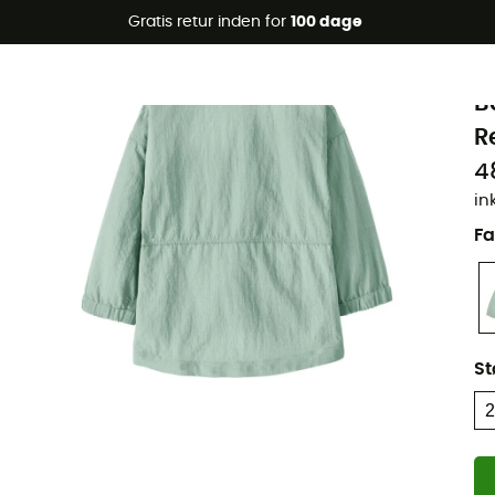
Gratis retur inden for
100 dage
Øko-fremstillet
P
B
R
4
in
Fa
St