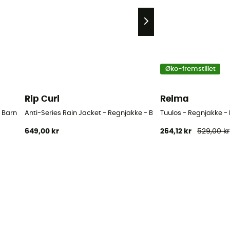
Øko-fremstillet
Rip Curl
Reima
- Barn
Anti-Series Rain Jacket - Regnjakke - Barn
Tuulos - Regnjakke -
649,00 kr
264,12 kr
529,00 kr