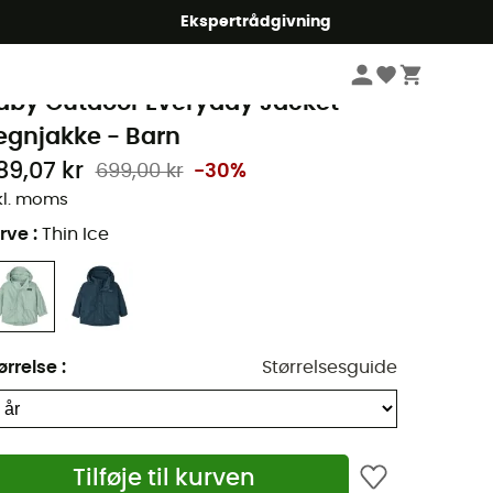
Ekspertrådgivning
Børn
Beklædning børn
Jakker børn
Regnjakker
atagonia
aby Outdoor Everyday Jacket -
egnjakke - Barn
89,07 kr
699,00 kr
-30%
kl. moms
rve
:
Thin Ice
ørrelse
:
Størrelsesguide
Tilføje til kurven