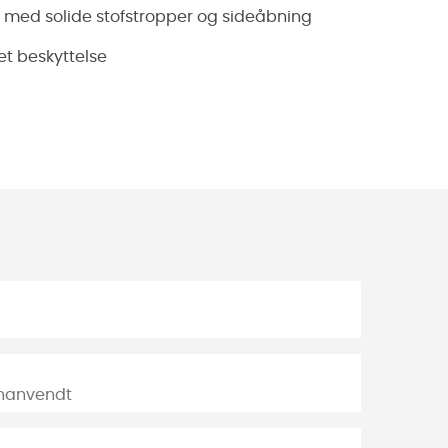
med solide stofstropper og sideåbning
et beskyttelse
enanvendt