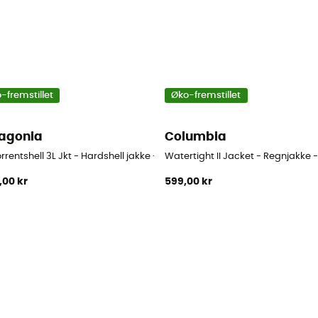
-fremstillet
Øko-fremstillet
agonia
Columbia
orrentshell 3L Jkt - Hardshell jakke - Barn
Watertight II Jacket - Regnjakke 
,00 kr
599,00 kr