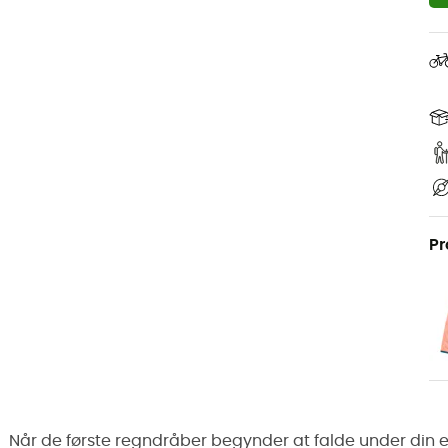
Pr
Når de første regndråber begynder at falde under din ef