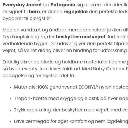
Everyday Jacket
fra
Patagonia
sig at være den ideelle 
Designet til
børn
, er denne
regnjakke
den perfekte ledsa
byparker til bjergstier.
Med en vandtæt og åndbar membran holder jakken dit 
Trykknaplukningen, der
beskytter mod vejret
, forhindr
vedholdende byger. Derudover giver den perfekt tilpa
vejret, så vejret aldrig bliver en hindring for udforskning.
Endelig sikrer de bløde og holdbare materialer i denne 
så hvert eventyr kan leves fuldt ud. Med Baby Outdoor 
opdagelse og fornøjelse i det fri.
Materiale: 100% genanvendt ECONYL® nylon ripsto
Trepan-hætte med skygge og elastik på hver side 
Trykknaplukning, der beskytter mod vejret, med ve
Lave ærmegab for øget komfort og nem lagdeling 