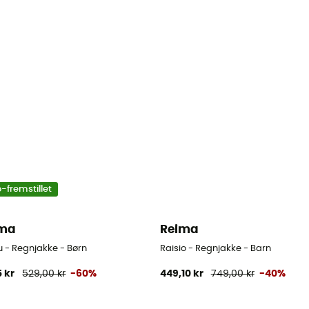
-fremstillet
ima
Reima
u - Regnjakke - Børn
Raisio - Regnjakke - Barn
5 kr
529,00 kr
-60%
449,10 kr
749,00 kr
-40%