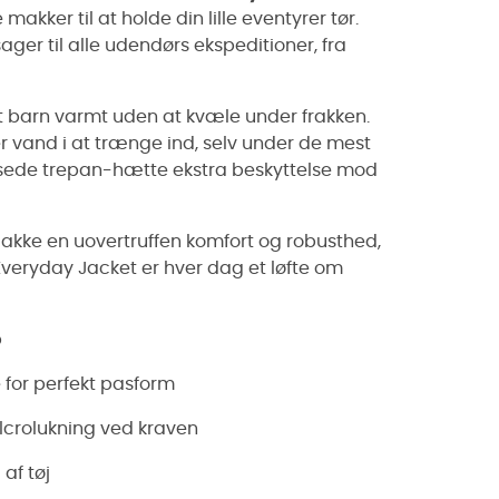
makker til at holde din lille eventyrer tør.
ger til alle udendørs ekspeditioner, fra
barn varmt uden at kvæle under frakken.
er vand i at trænge ind, selv under de mest
ssede trepan-hætte ekstra beskyttelse mod
jakke en uovertruffen komfort og robusthed,
Everyday Jacket er hver dag et løfte om
p
for perfekt pasform
lcrolukning ved kraven
af tøj