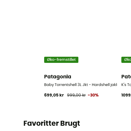
Øko-fremstillet
Øko
Patagonia
Pat
Baby Torrentshell 3L Jkt - Hardshell jakke - Ba
K's T
699,05 kr
999,00 kr
-30%
1099
Favoritter Brugt