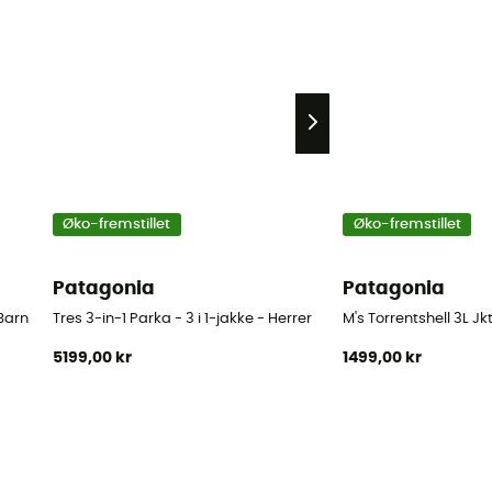
Øko-fremstillet
Øko-fremstillet
Patagonia
Patagonia
Barn
Tres 3-in-1 Parka - 3 i 1-jakke - Herrer
M's Torrentshell 3L Jk
5199,00 kr
1499,00 kr