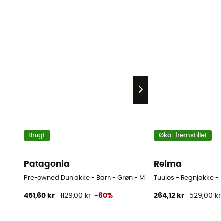
Brugt
Øko-fremstillet
Patagonia
Reima
Pre-owned Dunjakke - Barn - Grøn - M
Tuulos - Regnjakke -
451,60 kr
1129,00 kr
-60%
264,12 kr
529,00 kr