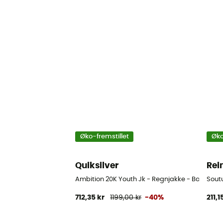
Øko-fremstillet
Øko
Quiksilver
Re
Ambition 20K Youth Jk - Regnjakke - Barn
Sout
712,35 kr
1199,00 kr
-40%
211,1