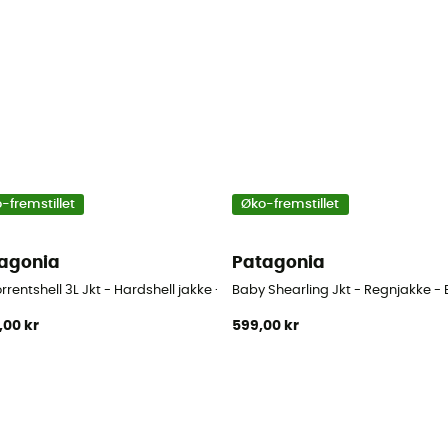
-fremstillet
Øko-fremstillet
agonia
Patagonia
rn
orrentshell 3L Jkt - Hardshell jakke - Barn
Baby Shearling Jkt - Regnjakke - 
,00 kr
599,00 kr