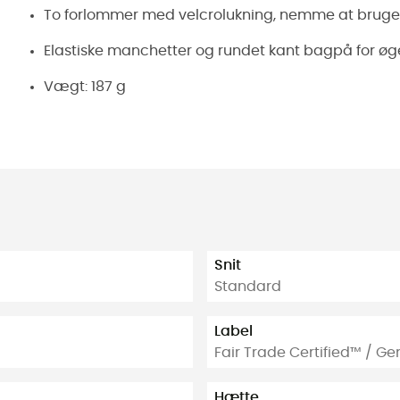
To forlommer med velcrolukning, nemme at bruge 
Elastiske manchetter og rundet kant bagpå for øg
Vægt: 187 g
Snit
Standard
Label
Fair Trade Certified™ / G
Hætte