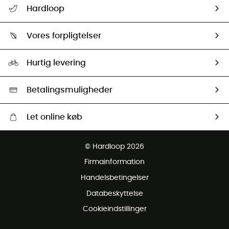
Hardloop
Følge min pakke
Om os
Returnering & Tilbagebetaling
Vores forpligtelser
HardGuides
Størrelsesguide
Vores foraftryk
Our ambassadors
Hurtig levering
Second hand
HardGreen Udvalg
Betalingsmuligheder
Let online køb
Gratis levering fra 1000 kr
© Hardloop 2026
Gratis retur inden for 100 dage
Firmainformation
Gratis Kundeservice
Handelsbetingelser
Databeskyttelse
Cookieindstillinger