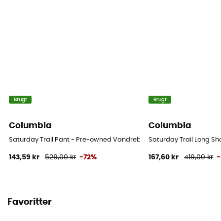
Brugt
Brugt
Columbia
Columbia
Saturday Trail Pant - Pre-owned Vandrebukser - Herrer - Beige - U
Saturday Trail Long Sh
143,59 kr
529,00 kr
-72%
167,60 kr
419,00 kr
Favoritter