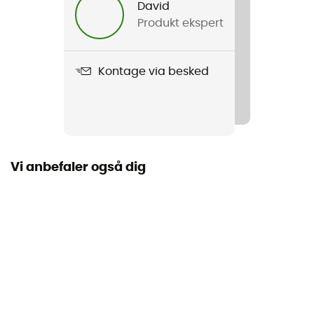
David
Produkt ekspert
Label
Second hand
Kontage via besked
Stand
Ny med tags
Vi anbefaler også dig