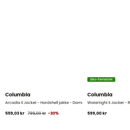
Øko-fremstillet
Columbia
Columbia
Arcadia II Jacket - Hardshell jakke - Damer
Watertight II Jacket - 
559,03 kr
799,00 kr
-30%
599,00 kr