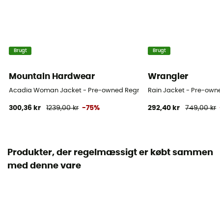
Brugt
Brugt
Mountain Hardwear
Wrangler
Acadia Woman Jacket - Pre-owned Regnjakke - Damer - Blå olie -
Rain Jacket - Pre-owne
300,36 kr
1239,00 kr
-75%
292,40 kr
749,00 kr
Produkter, der regelmæssigt er købt sammen
med denne vare