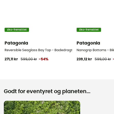
Øko-fremstillet
Øko-fremstillet
Patagonia
Patagonia
Reversible Seaglass Bay Top - Badedragt
Nanogrip Bottoms - Bik
271,11 kr
599,00 kr
-54%
239,12 kr
599,00 kr
Godt for eventyret og planeten...