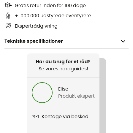
Gratis retur inden for 100 dage
+1.000.000 udstyrede eventyrere
Ekspertrådgivning
Tekniske specifikationer
Køn
Dame
Har du brug for et råd?
Se vores hardguides!
Produkt
W's Upswell Top
Elise
Produkt ekspert
Label
Second hand
Kontage via besked
Stand
Ny med tags