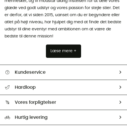
mennesker, og vi modstår aldrig fristelsen for at dele vores
glæde ved godt udstyr og vores passion for stejle stier. Det
er derfor, at vi siden 2015, uanset om du er begyndere eller
atlet på højt niveau, har hjulpet dig med at finde det bedste
udstyr til dine eventyr med ambitionen om at være de
bedste til denne mission!
Læse mere +
Kundeservice
FAQs & hjælp
Hardloop
Følge min pakke
Om os
Returnering & Tilbagebetaling
Vores forpligtelser
HardGuides
Størrelsesguide
Vores foraftryk
Our ambassadors
Hurtig levering
Second hand