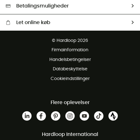
HardGreen Udvalg
Betalingsmuligheder
Let online køb
Gratis levering fra 1000 kr
© Hardloop 2026
Gratis retur inden for 100 dage
Firmainformation
Gratis Kundeservice
Handelsbetingelser
Databeskyttelse
Cookieindstillinger
Flere oplevelser
Hardloop International