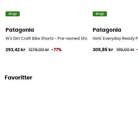
Brugt
Brugt
Patagonia
Patagonia
W's Dirt Craft Bike Shorts - Pre-owned Short - Damer - Lilla - 36
Girls' Everyday Ready 
293,42 kr
1279,00 kr
-77%
305,86 kr
1119,00 kr
Favoritter