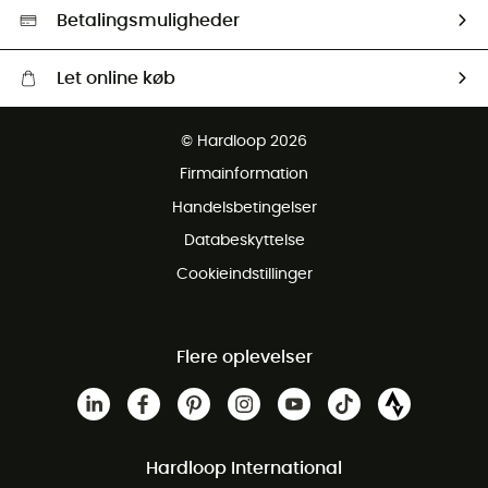
HardGreen Udvalg
Betalingsmuligheder
Let online køb
Gratis levering fra 1000 kr
© Hardloop 2026
Gratis retur inden for 100 dage
Firmainformation
Gratis Kundeservice
Handelsbetingelser
Databeskyttelse
Cookieindstillinger
Flere oplevelser
Hardloop International