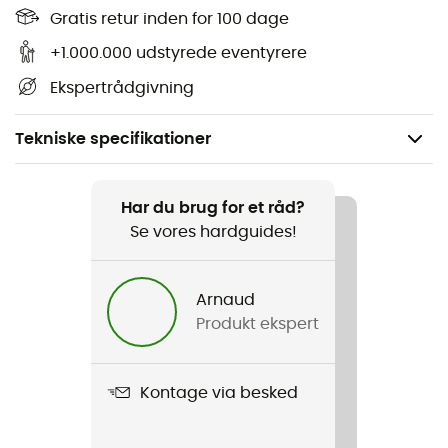
Gratis retur inden for 100 dage
+1.000.000 udstyrede eventyrere
Ekspertrådgivning
Tekniske specifikationer
Køn
Barn
Har du brug for et råd?
Se vores hardguides!
Produkt
Girls' Everyday Ready Pants
Arnaud
Produkt ekspert
Label
Second hand
Kontage via besked
Stand
Ny uden mærker