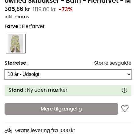
owned Skibukser - Barn - Flerfarvet - M
305,86 kr
1119,00 kr
-73%
inkl. moms
Farve
:
Flerfarvet
Størrelse
:
Størrelsesguide
Stand :
Ny uden mærker
Mere tilgængelig
Gratis levering fra 1000 kr