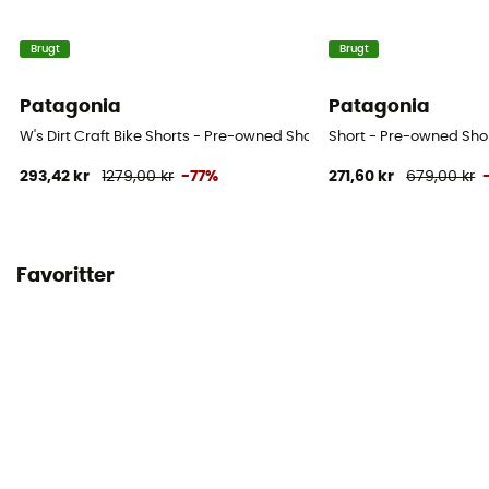
Brugt
Brugt
Patagonia
Patagonia
W's Dirt Craft Bike Shorts - Pre-owned Short - Damer - Lilla - 36
Short - Pre-owned Shor
293,42 kr
1279,00 kr
-77%
271,60 kr
679,00 kr
Favoritter