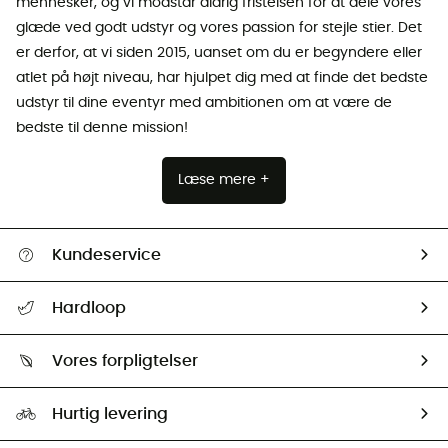
mennesker, og vi modstår aldrig fristelsen for at dele vores
glæde ved godt udstyr og vores passion for stejle stier. Det
er derfor, at vi siden 2015, uanset om du er begyndere eller
atlet på højt niveau, har hjulpet dig med at finde det bedste
udstyr til dine eventyr med ambitionen om at være de
bedste til denne mission!
Læse mere +
Kundeservice
FAQs & hjælp
Hardloop
Følge min pakke
Om os
Returnering & Tilbagebetaling
Vores forpligtelser
HardGuides
Størrelsesguide
Vores foraftryk
Our ambassadors
Hurtig levering
Second hand