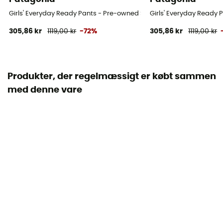
Girls' Everyday Ready Pants - Pre-owned Skibukser - Barn - Flerfarv
Girls' Everyday Ready 
305,86 kr
1119,00 kr
-72%
305,86 kr
1119,00 kr
Produkter, der regelmæssigt er købt sammen
med denne vare