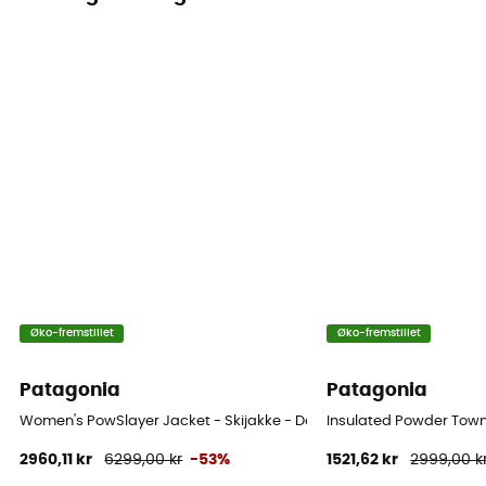
Ja
Ventilations lynlåse
Ja
Øko-fremstillet
Øko-fremstillet
Patagonia
Patagonia
Women's PowSlayer Jacket - Skijakke - Damer
Insulated Powder Town 
2960,11 kr
6299,00 kr
-53%
1521,62 kr
2999,00 k