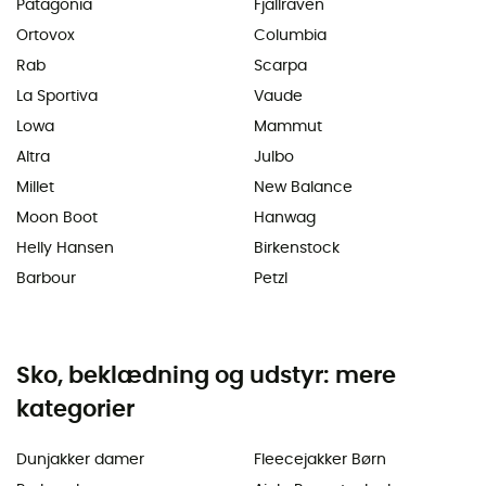
Patagonia
Fjällräven
Ortovox
Columbia
Rab
Scarpa
La Sportiva
Vaude
Lowa
Mammut
Altra
Julbo
Millet
New Balance
Moon Boot
Hanwag
Helly Hansen
Birkenstock
Barbour
Petzl
Sko, beklædning og udstyr: mere
kategorier
Dunjakker damer
Fleecejakker Børn