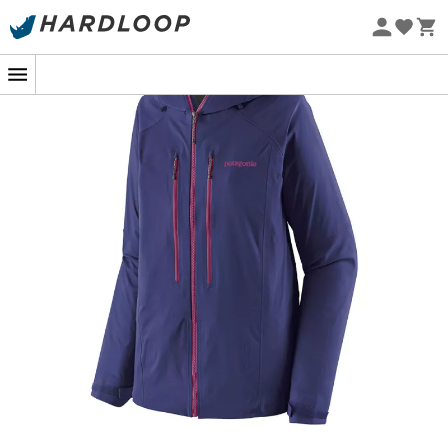
Øko-fremstillet
Designet og tænkt til skitouring,
Stormstride Jacket
skijakke til
mænd
fra
Patagonia
vil følge dig på alle
dine alpine eventyr. Denne vandtætte skijakke beskytter
dig perfekt mod regn, sne eller andre dårlige vejrforhold.
Den er fremstillet af et 3-lags stof, der både er let,