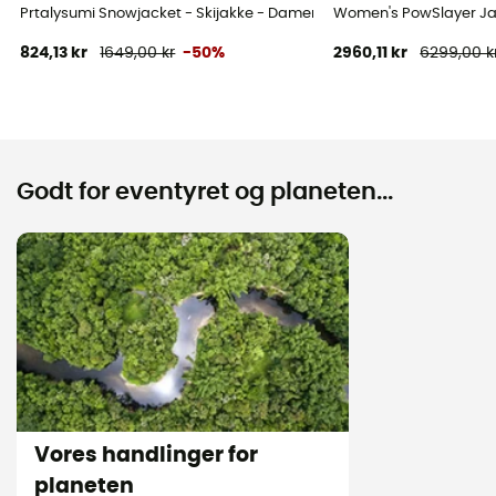
Prtalysumi Snowjacket - Skijakke - Damer
Women's PowSlayer Jac
824,13 kr
1649,00 kr
-50%
2960,11 kr
6299,00 k
Godt for eventyret og planeten...
Vores handlinger for
planeten