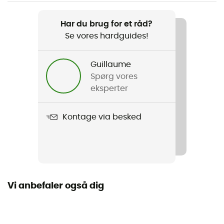
Vægt
428 g
Har du brug for et råd?
Se vores hardguides!
Produkt
Stormstride Jacket
Guillaume
Beklædningsgenstandens opbygning
Spørg vores
3 lag
eksperter
Vandtæthed
Kontage via besked
Vandafvisende
Vindjakke
Ja
Vi anbefaler også dig
Snit
Standard
Label