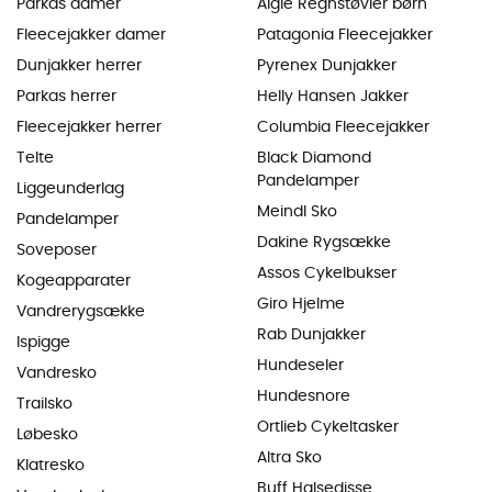
Parkas damer
Aigle Regnstøvler børn
Fleecejakker damer
Patagonia Fleecejakker
Dunjakker herrer
Pyrenex Dunjakker
Parkas herrer
Helly Hansen Jakker
Fleecejakker herrer
Columbia Fleecejakker
Telte
Black Diamond
Pandelamper
Liggeunderlag
Meindl Sko
Pandelamper
Dakine Rygsække
Soveposer
Assos Cykelbukser
Kogeapparater
Giro Hjelme
Vandrerygsække
Rab Dunjakker
Ispigge
Hundeseler
Vandresko
Hundesnore
Trailsko
Ortlieb Cykeltasker
Løbesko
Altra Sko
Klatresko
Buff Halsedisse