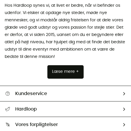
Hos Hardloop synes vi, at livet er bedre, når vi befinder os
udenfor. Vi elsker at opdage nye steder, møde nye
mennesker, og vi modstår aldrig fristelsen for at dele vores
glæde ved godt udstyr og vores passion for stejle stier. Det
er derfor, at vi siden 2015, uanset om du er begyndere eller
atlet på højt niveau, har hjulpet dig med at finde det bedste
udstyr til dine eventyr med ambitionen om at være de
bedste til denne mission!
Læse mere +
Kundeservice
FAQs & hjælp
Hardloop
Følge min pakke
Om os
Returnering & Tilbagebetaling
Vores forpligtelser
HardGuides
Størrelsesguide