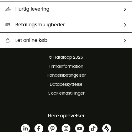
Vores foraftryk
Our ambassadors
Hurtig levering
Second hand
HardGreen Udvalg
Betalingsmuligheder
Let online køb
Gratis levering fra 1000 kr
© Hardloop 2026
Gratis retur inden for 100 dage
Firmainformation
Gratis Kundeservice
Handelsbetingelser
Databeskyttelse
Cookieindstillinger
Flere oplevelser