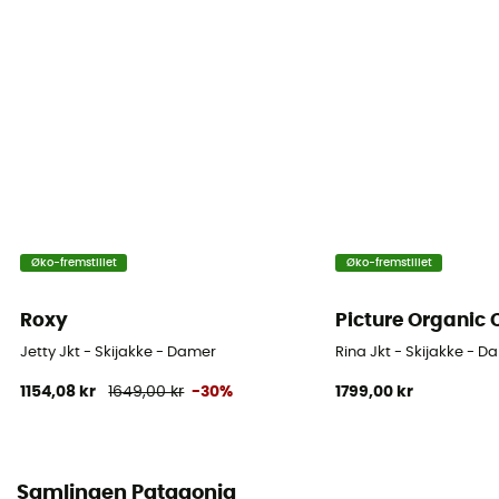
Fair Trade Certified™ / Genanvendt
Hætte
Ja
Sneskørt
Ja
Lommer
Øko-fremstillet
Øko-fremstillet
4 fickor
Roxy
Picture Organic 
Materiale
Nylon
Jetty Jkt - Skijakke - Damer
Rina Jkt - Skijakke - D
1154,08 kr
1649,00 kr
-30%
1799,00 kr
Materialer
[main] 54 % recycled nylon - 46 % nylon
RECCO® reflekser
Samlingen Patagonia