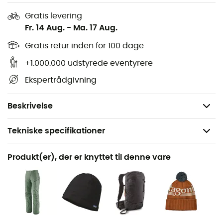
slanke justerbare manchetter, der kan justeres over
Gratis levering
eller under handskerne
Fr. 14 Aug.
-
Ma. 17 Aug.
Minimalistisk snefang forneden for at forhindre
sneindtrængning
Gratis retur inden for 100 dage
Integreret RECCO® reflektor
+1.000.000 udstyrede eventyrere
Fremstillet i Vietnam
Ekspertrådgivning
Fair Trade Certified™ fremstilling
Vægt: 428 g
Beskrivelse
Tekniske specifikationer
Anbefales til
Produkt(er), der er knyttet til denne vare
Skiture / Ski
Køn
Dame