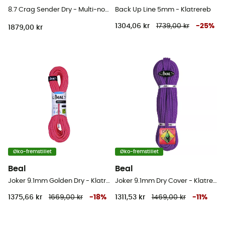
8.7 Crag Sender Dry - Multi-norm reb
Back Up Line 5mm - Klatrereb
1304,06 kr
1739,00 kr
-
25
%
1879,00 kr
Øko-fremstillet
Øko-fremstillet
Beal
Beal
Joker 9.1mm Golden Dry - Klatrereb
Joker 9.1mm Dry Cover - Klatrereb
1375,66 kr
1669,00 kr
-
18
%
1311,53 kr
1469,00 kr
-
11
%