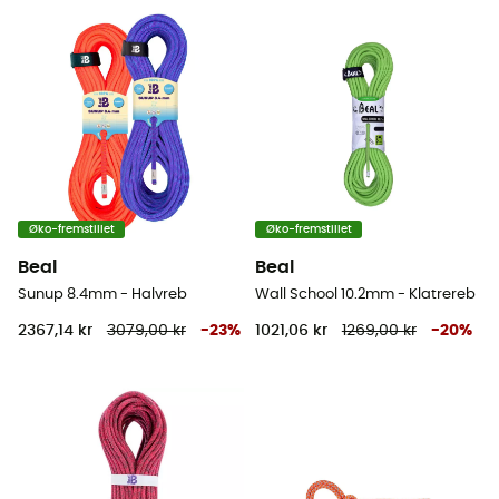
Øko-fremstillet
Øko-fremstillet
Beal
Beal
Sunup 8.4mm - Halvreb
Wall School 10.2mm - Klatrereb
2367,14 kr
3079,00 kr
-
23
%
1021,06 kr
1269,00 kr
-
20
%