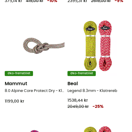
375,14 kr
419,00 kr
-
10
%
2395,31 kr
2619,00 kr
-
9
%
Øko-fremstillet
Øko-fremstillet
Mammut
Beal
8.0 Alpine Core Protect Dry - Klatrereb
Legend 8.3mm - Klatrereb
1538,44 kr
1199,00 kr
2049,00 kr
-
25
%