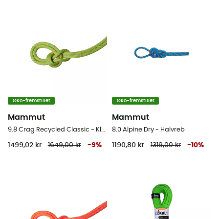
Øko-fremstillet
Øko-fremstillet
Mammut
Mammut
9.8 Crag Recycled Classic - Klatrereb
8.0 Alpine Dry - Halvreb
1499,02 kr
1649,00 kr
-
9
%
1190,80 kr
1319,00 kr
-
10
%