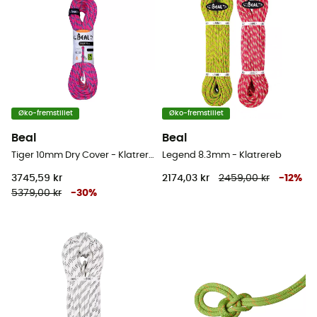
Øko-fremstillet
Øko-fremstillet
Beal
Beal
Tiger 10mm Dry Cover - Klatrereb
Legend 8.3mm - Klatrereb
3745,59 kr
2174,03 kr
2459,00 kr
-
12
%
5379,00 kr
-
30
%