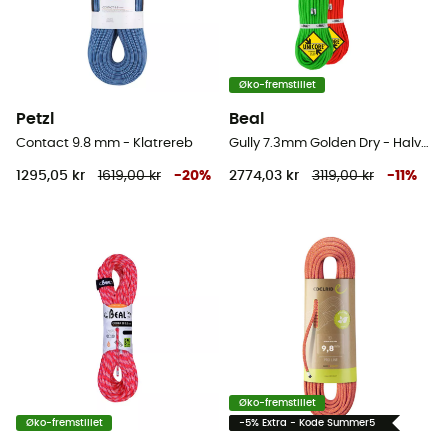
Øko-fremstillet
Petzl
Beal
Contact 9.8 mm - Klatrereb
Gully 7.3mm Golden Dry - Halvreb
1295,05 kr
1619,00 kr
-
20
%
2774,03 kr
3119,00 kr
-
11
%
Øko-fremstillet
Øko-fremstillet
-5% Extra - Kode Summer5