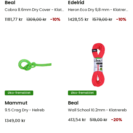
Beal
Edelrid
Cobra 8.6mm Dry Cover - Klatrereb
Heron Eco Dry 9,8 mm - Klatrereb
1181,77 kr
1309,00 kr
-
10
%
1428,55 kr
1579,00 kr
-
10
%
Øko-fremstillet
Øko-fremstillet
Mammut
Beal
9.5 Crag Dry - Helreb
Wall School 10.2mm - Klatrereb
413,54 kr
519,00 kr
-
20
%
1349,00 kr