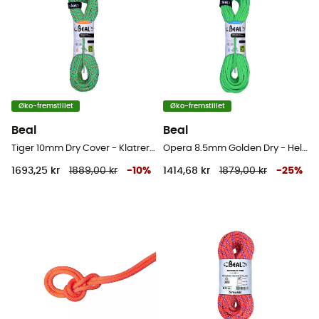
Øko-fremstillet
Øko-fremstillet
Beal
Beal
Tiger 10mm Dry Cover - Klatrereb
Opera 8.5mm Golden Dry - Helreb
1693,25 kr
1889,00 kr
-
10
%
1414,68 kr
1879,00 kr
-
25
%