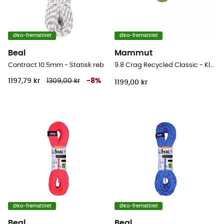
Øko-fremstillet
Øko-fremstillet
Beal
Mammut
Contract 10.5mm - Statisk reb
9.8 Crag Recycled Classic - Klatrereb
1197,79 kr
1309,00 kr
-
8
%
1199,00 kr
Øko-fremstillet
Øko-fremstillet
Beal
Beal