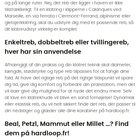
og på lange ruter. Nej, det reb der ligger i haven er ikke
tilstrækkeligt. Til en klatring i klipperne i Calanques ved
Marseille, en via ferrata i Clermont-Ferrand, alpinisme eller
gletsjerklatring, skal du udstyre dig med et passende reb, så
dit klatreudstyr virkelig er komplet.
Enkeltreb, dobbeltreb eller tvillingereb,
hver har sin anvendelse
Afhængigt af din praksis og din klatret teknik skal diameter,
længde, stødstyrke og type reb tilpasses for at fange dine
fald. At have det rigtige reb på det rigtige tidspunkt vil spare
dig tid, give dig komfort og forbedre din præstation, men det
vil især give dig mulighed for at nyde det endnu mere. Selv
at lave en klatreknude vil blive en sand fornøjelse! Dynamisk
eller elastisk reb, du vil helt sikkert finde det reb, der passer til
din nedstiger og glæder alle dine karabiner på hardloop.fr.
Beal, Petzl, Mammut eller Millet …? Find
dem på hardloop.fr!