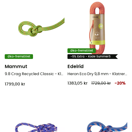
Øko-fremstillet
Øko-fremstillet
-5% Extra - Kode Summer5
Mammut
Edelrid
9.8 Crag Recycled Classic - Klatrereb
Heron Eco Dry 9,8 mm - Klatrereb
1383,05 kr
1729,00 kr
-
20
%
1799,00 kr