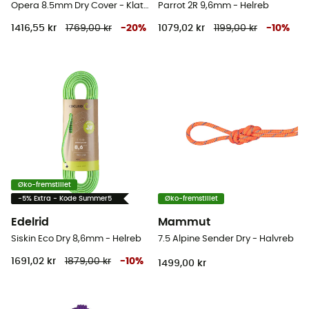
Opera 8.5mm Dry Cover - Klatrereb
Parrot 2R 9,6mm - Helreb
1416,55 kr
1769,00 kr
-
20
%
1079,02 kr
1199,00 kr
-
10
%
Øko-fremstillet
-5% Extra - Kode Summer5
Øko-fremstillet
Edelrid
Mammut
Siskin Eco Dry 8,6mm - Helreb
7.5 Alpine Sender Dry - Halvreb
1691,02 kr
1879,00 kr
-
10
%
1499,00 kr