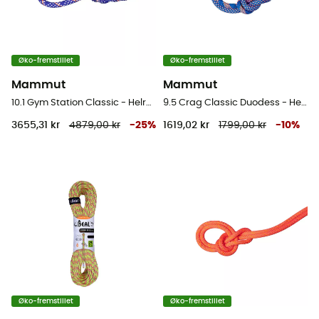
Øko-fremstillet
Øko-fremstillet
Mammut
Mammut
10.1 Gym Station Classic - Helreb
9.5 Crag Classic Duodess - Helreb
3655,31 kr
4879,00 kr
-
25
%
1619,02 kr
1799,00 kr
-
10
%
Øko-fremstillet
Øko-fremstillet