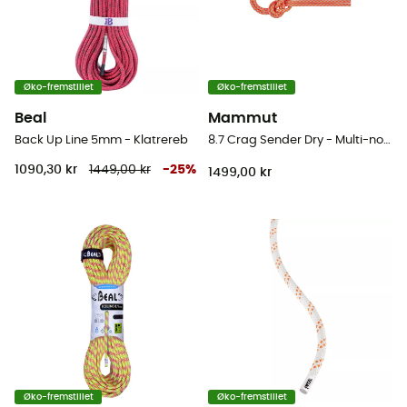
Øko-fremstillet
Øko-fremstillet
Beal
Mammut
Back Up Line 5mm - Klatrereb
8.7 Crag Sender Dry - Multi-norm reb
1090,30 kr
1449,00 kr
-
25
%
1499,00 kr
Øko-fremstillet
Øko-fremstillet