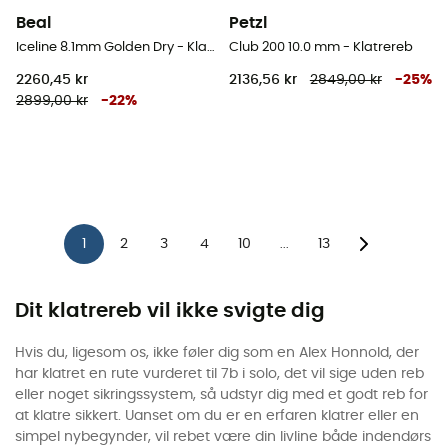
Beal
Petzl
Iceline 8.1mm Golden Dry - Klatrereb
Club 200 10.0 mm - Klatrereb
2260,45 kr
2136,56 kr
2849,00 kr
-
25
%
2899,00 kr
-
22
%
1
2
3
4
10
13
...
Dit klatrereb vil ikke svigte dig
Hvis du, ligesom os, ikke føler dig som en Alex Honnold, der
har klatret en rute vurderet til 7b i solo, det vil sige uden reb
eller noget sikringssystem, så udstyr dig med et godt reb for
at klatre sikkert. Uanset om du er en erfaren klatrer eller en
simpel nybegynder, vil rebet være din livline både indendørs