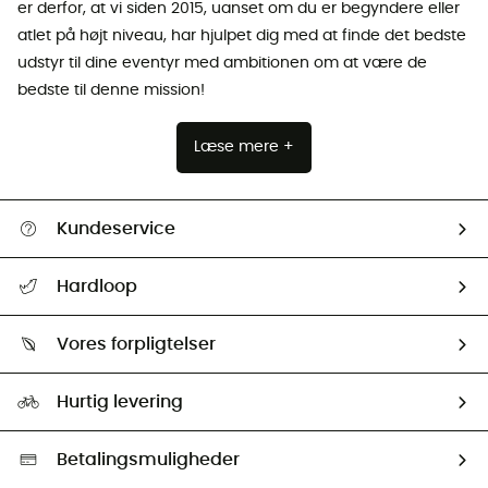
er derfor, at vi siden 2015, uanset om du er begyndere eller
atlet på højt niveau, har hjulpet dig med at finde det bedste
udstyr til dine eventyr med ambitionen om at være de
bedste til denne mission!
Læse mere +
Kundeservice
FAQs & hjælp
Hardloop
Følge min pakke
Om os
Returnering & Tilbagebetaling
Vores forpligtelser
HardGuides
Størrelsesguide
Vores foraftryk
Our ambassadors
Hurtig levering
Second hand
HardGreen Udvalg
Betalingsmuligheder