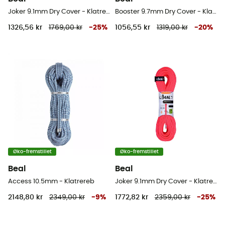
Joker 9.1mm Dry Cover - Klatrereb
Booster 9.7mm Dry Cover - Klatrereb
1326,56 kr
1769,00 kr
-
25
%
1056,55 kr
1319,00 kr
-
20
%
Øko-fremstillet
Øko-fremstillet
Beal
Beal
Access 10.5mm - Klatrereb
Joker 9.1mm Dry Cover - Klatrereb
2148,80 kr
2349,00 kr
-
9
%
1772,82 kr
2359,00 kr
-
25
%