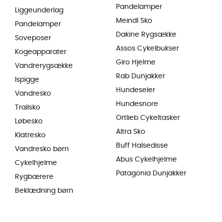
Pandelamper
Liggeunderlag
Meindl Sko
Pandelamper
Dakine Rygsække
Soveposer
Assos Cykelbukser
Kogeapparater
Giro Hjelme
Vandrerygsække
Rab Dunjakker
Ispigge
Hundeseler
Vandresko
Hundesnore
Trailsko
Ortlieb Cykeltasker
Løbesko
Altra Sko
Klatresko
Buff Halsedisse
Vandresko børn
Abus Cykelhjelme
Cykelhjelme
Patagonia Dunjakker
Rygbærere
Beklædning børn