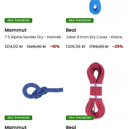
Øko-fremstillet
Øko-fremstillet
Mammut
Beal
7.5 Alpine Sender Dry - Halvreb
Joker 9.1mm Dry Cover - Klatrereb
1214,02 kr
1349,00 kr
-
10
%
1326,56 kr
1769,00 kr
-
25
%
Øko-fremstillet
Øko-fremstillet
Mammut
Beal