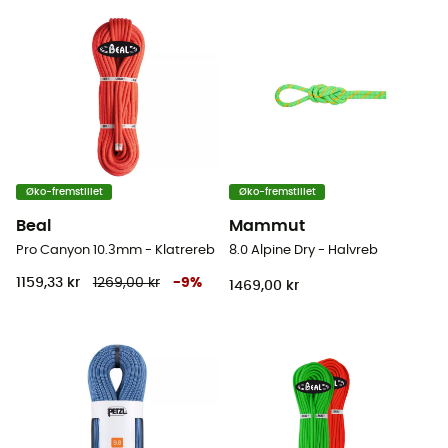
Øko-fremstillet
Øko-fremstillet
Beal
Mammut
Pro Canyon 10.3mm - Klatrereb
8.0 Alpine Dry - Halvreb
1159,33 kr
1269,00 kr
-
9
%
1469,00 kr