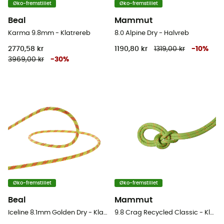
Øko-fremstillet
Øko-fremstillet
Beal
Mammut
Karma 9.8mm - Klatrereb
8.0 Alpine Dry - Halvreb
2770,58 kr
1190,80 kr
1319,00 kr
-
10
%
3969,00 kr
-
30
%
Øko-fremstillet
Øko-fremstillet
Beal
Mammut
Iceline 8.1mm Golden Dry - Klatrereb
9.8 Crag Recycled Classic - Klatrereb