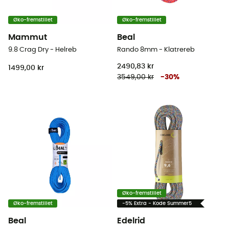
Øko-fremstillet
Øko-fremstillet
Mammut
Beal
9.8 Crag Dry - Helreb
Rando 8mm - Klatrereb
2490,83 kr
1499,00 kr
3549,00 kr
-
30
%
Øko-fremstillet
Øko-fremstillet
-5% Extra - Kode Summer5
Beal
Edelrid