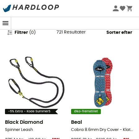
Klatrereb
721
Resultater
Filtrer
(
0
)
Sorter efter
-5% Extra - Kode Summer5
Øko-fremstillet
Black Diamond
Beal
Spinner Leash
Cobra 8.6mm Dry Cover - Klatrereb