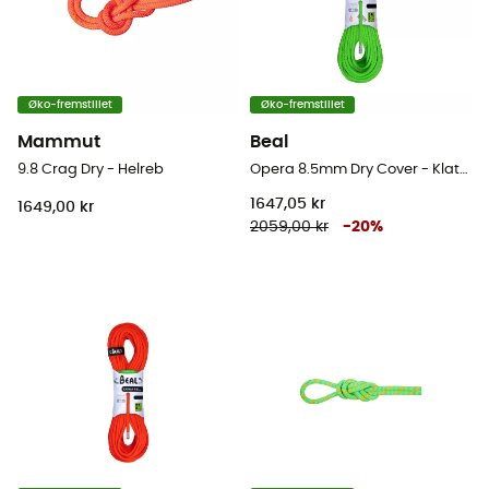
Øko-fremstillet
Øko-fremstillet
Mammut
Beal
9.8 Crag Dry - Helreb
Opera 8.5mm Dry Cover - Klatrereb
1647,05 kr
1649,00 kr
2059,00 kr
-
20
%