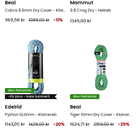
Beal
Mammut
Cobra 8.6mm Dry Cover - Klatrereb
9.8 Crag Dry - Helreb
969,58 kr
1089,00 kr
-
11
%
1349,00 kr
Øko-fremstillet
-5% Extra - Kode Summer5
Øko-fremstillet
Edelrid
Beal
Python 10,0mm - Klatrereb
Tiger 10mm Dry Cover - Klatrereb
1143,05 kr
1429,00 kr
-
20
%
1624,71 kr
2159,00 kr
-
25
%